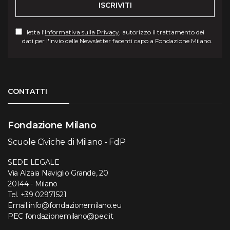
ISCRIVITI
letta l'
Informativa sulla Privacy
, autorizzo il trattamento dei
dati per l'invio delle Newsletter facenti capo a Fondazione Milano.
Torna su
CONTATTI
Fondazione Milano
Scuole Civiche di Milano - FdP
SEDE LEGALE
Via Alzaia Naviglio Grande, 20
20144 - Milano
Tel.
+39 02971521
Email
info@fondazionemilano.eu
PEC
fondazionemilano@pec.it