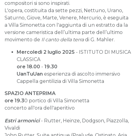
compositori si sono inspirati.
L'opera, costituita da sette pezzi, Nettuno, Urano,
Saturno, Giove, Marte, Venere, Mercurio, è eseguita
a Villa Simonetta con l'aggiunta di un estratto da la
versione cameristica dell’ultima parte dell’ultimo
movimento de
Il canto della terra
di G. Mahler.
Mercoledì 2 luglio 2025
- ISTITUTO DI MUSICA
CLASSICA
ore 18.00
-
19.30
UanTuUan
esperienza di ascolto immersivo
Cappella gentilizia di Villa Simonetta
SPAZIO ANTEPRIMA
ore 19.3
0 portico di Villa Simonetta
concerto all'ora dell'aperitivo
Estri armonici
- Rutter, Heinze, Dodgson, Piazzolla,
Vivaldi
John Rutter, Suite antique (Prelude, Ostinato, Aria,