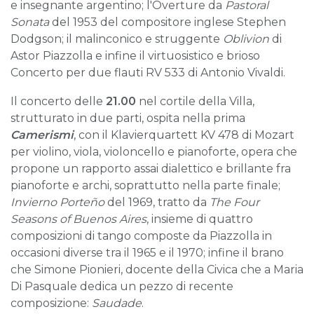
e insegnante argentino; l'Overture da
Pastoral
Sonata
del 1953 del compositore inglese Stephen
Dodgson; il malinconico e struggente
Oblivion
di
Astor Piazzolla e infine il virtuosistico e brioso
Concerto per due flauti RV 533 di Antonio Vivaldi.
Il concerto delle
21.00
nel cortile della Villa,
strutturato in due parti, ospita nella prima
Camerismi
, con il Klavierquartett KV 478 di Mozart
per violino, viola, violoncello e pianoforte, opera che
propone un rapporto assai dialettico e brillante fra
pianoforte e archi, soprattutto nella parte finale;
Invierno Porteño
del 1969, tratto da
The Four
Seasons of Buenos Aires
, insieme di quattro
composizioni di tango composte da Piazzolla in
occasioni diverse tra il 1965 e il 1970; infine il brano
che Simone Pionieri, docente della Civica che a Maria
Di Pasquale dedica un pezzo di recente
composizione:
Saudade
.