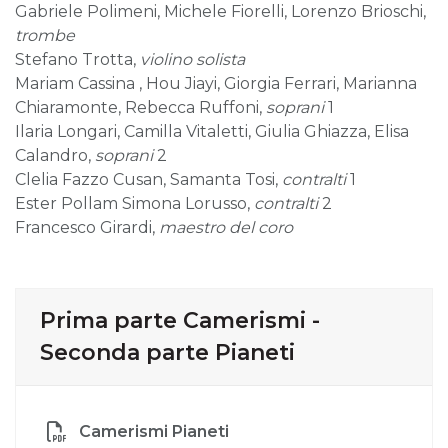
Gabriele Polimeni, Michele Fiorelli, Lorenzo Brioschi,
trombe
Stefano Trotta,
violino solista
Mariam Cassina , Hou Jiayi, Giorgia Ferrari, Marianna
Chiaramonte, Rebecca Ruffoni,
soprani
1
Ilaria Longari, Camilla Vitaletti, Giulia Ghiazza, Elisa
Calandro,
soprani
2
Clelia Fazzo Cusan, Samanta Tosi,
contralti
1
Ester Pollam Simona Lorusso,
contralti
2
Francesco Girardi,
maestro del coro
Prima parte Camerismi -
Seconda parte Pianeti
Camerismi Pianeti