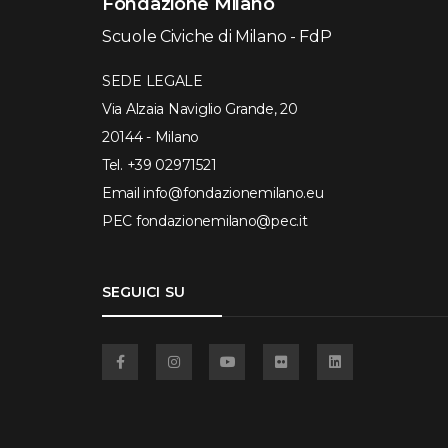
Fondazione Milano
Scuole Civiche di Milano - FdP
SEDE LEGALE
Via Alzaia Naviglio Grande, 20
20144 - Milano
Tel.
+39 02971521
Email
info@fondazionemilano.eu
PEC
fondazionemilano@pec.it
SEGUICI SU
Facebook
Instagram
YouTube
Flickr
Linkedin