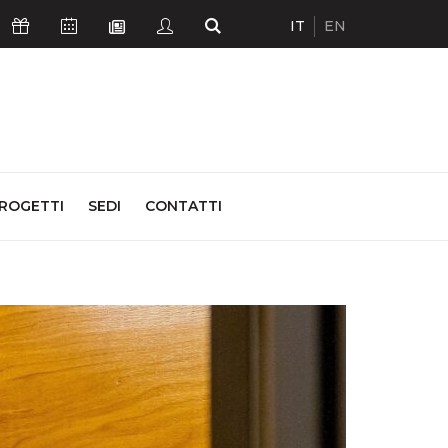
IT
EN
Icona Sostienici
Icona Calendario Eventi
Icona Studenti
Icona Cerca
Icona Newsletter
ROGETTI
SEDI
CONTATTI