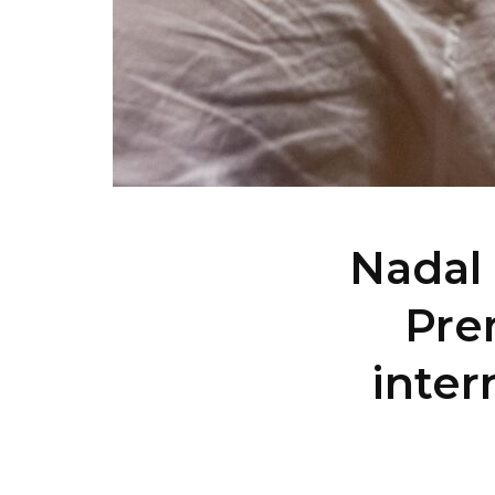
Nadal 
Pre
inter