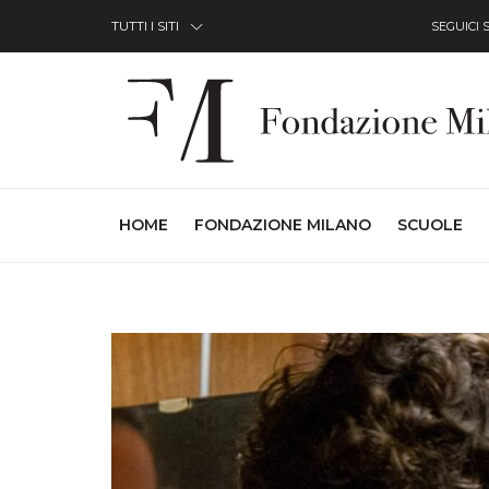
Skip to Content
TUTTI I SITI
SEGUICI 
(CURRENT)
HOME
FONDAZIONE MILANO
SCUOLE