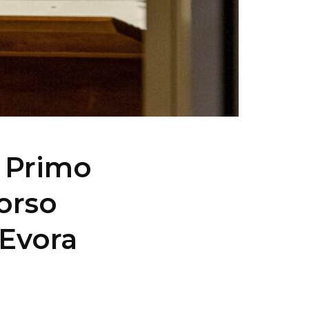
l Primo
orso
 Evora