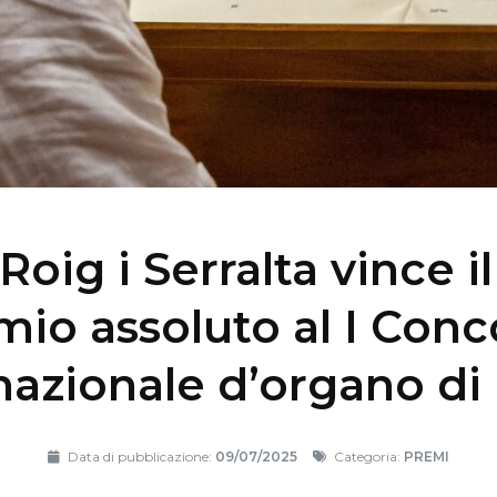
Roig i Serralta vince i
mio assoluto al I Conc
nazionale d’organo di
Data di pubblicazione:
09/07/2025
Categoria:
PREMI