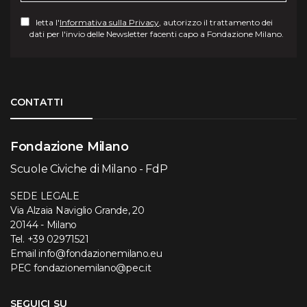
letta l'
Informativa sulla Privacy
, autorizzo il trattamento dei
dati per l'invio delle Newsletter facenti capo a Fondazione Milano.
Torna su
CONTATTI
Fondazione Milano
Scuole Civiche di Milano - FdP
SEDE LEGALE
Via Alzaia Naviglio Grande, 20
20144 - Milano
Tel.
+39 02971521
Email
info@fondazionemilano.eu
PEC
fondazionemilano@pec.it
SEGUICI SU