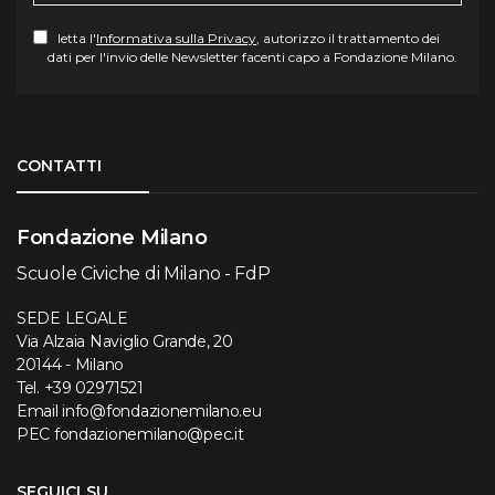
letta l'
Informativa sulla Privacy
, autorizzo il trattamento dei
dati per l'invio delle Newsletter facenti capo a Fondazione Milano.
Torna su
CONTATTI
Fondazione Milano
Scuole Civiche di Milano - FdP
SEDE LEGALE
Via Alzaia Naviglio Grande, 20
20144 - Milano
Tel.
+39 02971521
Email
info@fondazionemilano.eu
PEC
fondazionemilano@pec.it
SEGUICI SU