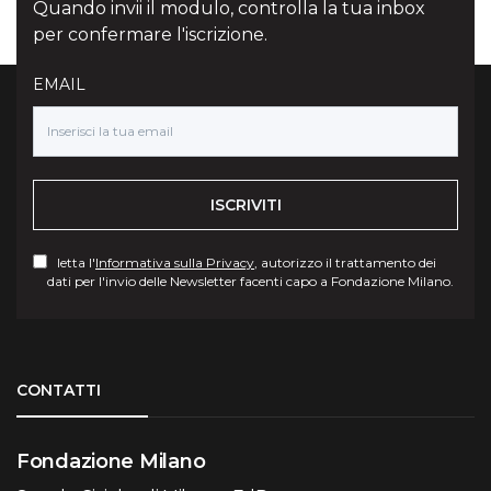
Quando invii il modulo, controlla la tua inbox
per confermare l'iscrizione.
EMAIL
ISCRIVITI
letta l'
Informativa sulla Privacy
, autorizzo il trattamento dei
dati per l'invio delle Newsletter facenti capo a Fondazione Milano.
Torna su
CONTATTI
Fondazione Milano