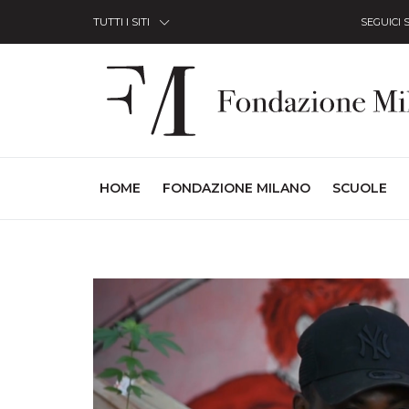
Skip to Content
TUTTI I SITI
SEGUICI 
(CURRENT)
HOME
FONDAZIONE MILANO
SCUOLE