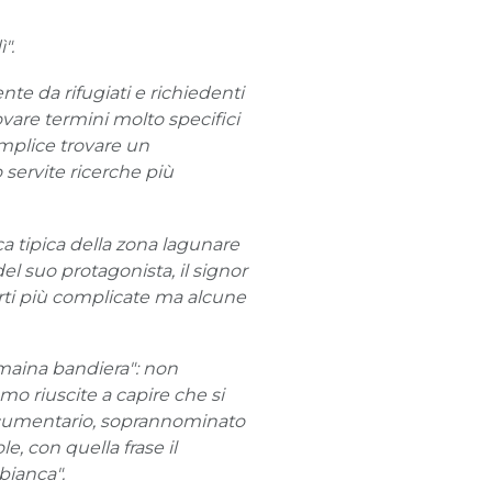
".
e da rifugiati e richiedenti
rovare termini molto specifici
semplice trovare un
 servite ricerche più
ca tipica della zona lagunare
del suo protagonista, il signor
parti più complicate ma alcune
maina bandiera": non
mo riuscite a capire che si
 documentario, soprannominato
e, con quella frase il
bianca".