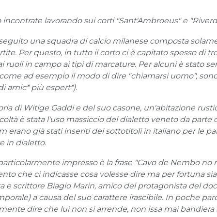
o incontrate lavorando sui corti "Sant'Ambroeus" e "Riverdì
eguito una squadra di calcio milanese composta solament
rtite. Per questo, in tutto il corto ci è capitato spesso di t
 dai ruoli in campo ai tipi di marcature. Per alcuni è stato 
i, come ad esempio il modo di dire "chiamarsi uomo", sono
i amic* più espert*).
toria di Witige Gaddi e del suo casone, un'abitazione rusti
icoltà è stata l'uso massiccio del dialetto veneto da parte 
erano già stati inseriti dei sottotitoli in italiano per le 
 in dialetto.
particolarmente impresso è la frase "Cavo de Nembo no 
nto che ci indicasse cosa volesse dire ma per fortuna sia
eta e scrittore Biagio Marin, amico del protagonista del
rale) a causa del suo carattere irascibile. In poche parol
ente dire che lui non si arrende, non issa mai bandiera 