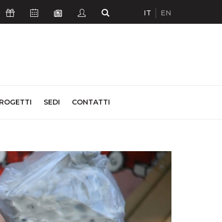
IT
EN
Icona Sostienici
Icona Calendario Eventi
Icona Studenti
Icona Cerca
Icona Newsletter
ROGETTI
SEDI
CONTATTI