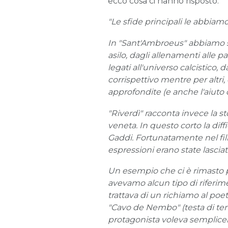
ecco cosa ci hanno risposto:
"Le sfide principali le abbiam
In "Sant'Ambroeus" abbiamo s
asilo, dagli allenamenti alle pa
legati all'universo calcistico,
corrispettivo mentre per altr
approfondite (e anche l'aiuto d
"Riverdì" racconta invece la s
veneta. In questo corto la diff
Gaddi. Fortunatamente nel film 
espressioni erano state lasciate
Un esempio che ci è rimasto 
avevamo alcun tipo di riferime
trattava di un richiamo al po
"Cavo de Nembo" (testa di tempo
protagonista voleva semplicem