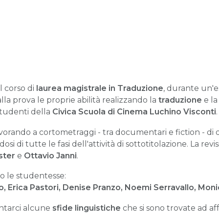
 corso di
laurea magistrale in Traduzione
, durante un'e
lla prova le proprie abilità realizzando la
traduzione
e l
studenti della
Civica Scuola di Cinema Luchino Visconti
.
avorando a cortometraggi - tra documentari e fiction - di d
 di tutte le fasi dell'attività di sottotitolazione. La revi
ste
r
e
Ottavio Janni
.
o le studentesse:
 Erica Pastori, Denise Pranzo, Noemi Serravallo, Moni
ontarci alcune
sfide linguistiche
che si sono trovate ad af