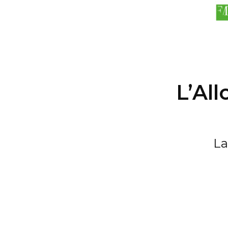
L’All
La