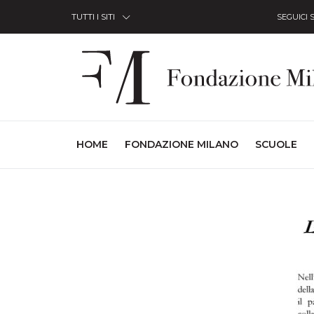
Skip to Content
TUTTI I SITI
SEGUICI 
(CURRENT)
HOME
FONDAZIONE MILANO
SCUOLE