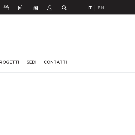
IT
EN
Icona Sostienici
Icona Calendario Eventi
Icona Studenti
Icona Cerca
Icona Newsletter
ROGETTI
SEDI
CONTATTI