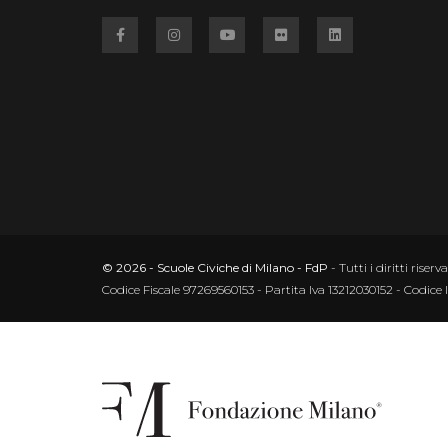
Facebook
Instagram
YouTube
Flickr
Linkedin
© 2026 - Scuole Civiche di Milano - FdP
- Tutti i diritti riserva
Codice Fiscale 97269560153 - Partita Iva 13212030152 - Codice 