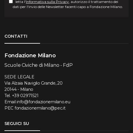
letta l'
Informativa sulla Privacy
, autorizzo il trattamento dei
dati per l'invio delle Newsletter facenti capo a Fondazione Milano.
Torna su
CONTATTI
Fondazione Milano
Scuole Civiche di Milano - FdP
SEDE LEGALE
Via Alzaia Naviglio Grande, 20
20144 - Milano
Tel.
+39 02971521
Email
info@fondazionemilano.eu
PEC
fondazionemilano@pec.it
SEGUICI SU