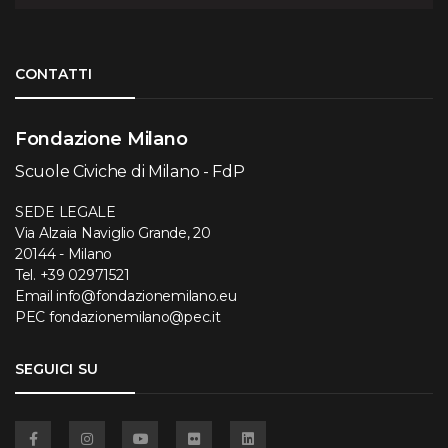
Torna su
CONTATTI
Fondazione Milano
Scuole Civiche di Milano - FdP
SEDE LEGALE
Via Alzaia Naviglio Grande, 20
20144 - Milano
Tel.
+39 02971521
Email
info@fondazionemilano.eu
PEC
fondazionemilano@pec.it
SEGUICI SU
Facebook
Instagram
YouTube
Flickr
Linkedin