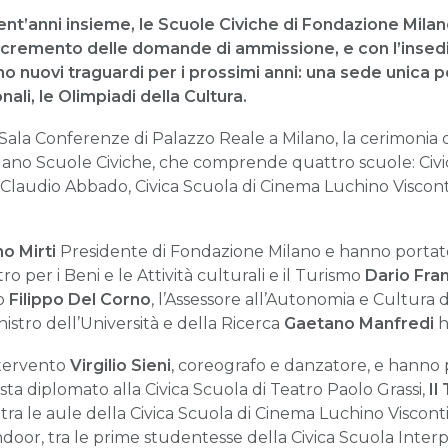
vent’anni insieme, le Scuole Civiche di Fondazione Milan
ncremento delle domande di ammissione, e con l’insed
o nuovi traguardi per i prossimi anni: una sede unica per
nali, le Olimpiadi della Cultura.
la Sala Conferenze di Palazzo Reale a Milano, la cerimonia
ano Scuole Civiche, che comprende quattro scuole: Civi
a Claudio Abbado, Civica Scuola di Cinema Luchino Visconti
o Mirti
Presidente di Fondazione Milano e hanno portato i
istro per i Beni e le Attività culturali e il Turismo
Dario Fra
no
Filippo Del Corno
, l’Assessore all’Autonomia e Cultura
inistro dell’Università e della Ricerca
Gaetano Manfredi
h
ntervento
Virgilio Sieni
, coreografo e danzatore, e hanno 
ista diplomato alla Civica Scuola di Teatro Paolo Grassi,
Il
tra le aule della Civica Scuola di Cinema Luchino Viscont
door, tra le prime studentesse della Civica Scuola Interpr