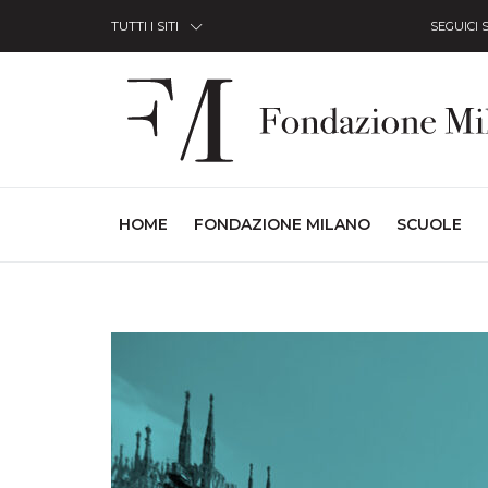
Skip to Content
TUTTI I SITI
SEGUICI 
(CURRENT)
HOME
FONDAZIONE MILANO
SCUOLE