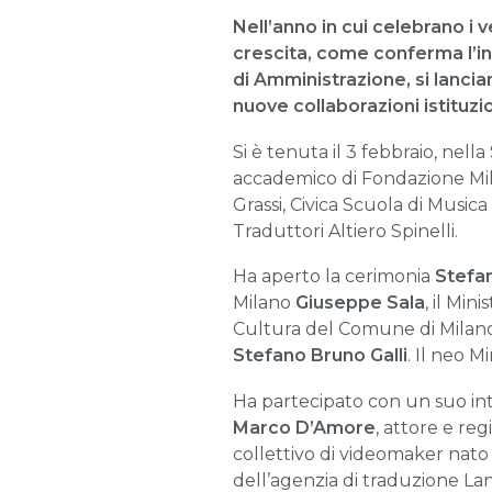
Nell’anno in cui celebrano i 
crescita, come conferma l’i
di Amministrazione, si lancian
nuove collaborazioni istituzio
Si è tenuta il 3 febbraio, nel
accademico di Fondazione Mil
Grassi, Civica Scuola di Music
Traduttori Altiero Spinelli.
Ha aperto la cerimonia
Stefan
Milano
Giuseppe Sala
, il Min
Cultura del Comune di Mila
Stefano Bruno Galli
. Il neo M
Ha partecipato con un suo i
Marco D’Amore
, attore e reg
collettivo di videomaker nato 
dell’agenzia di traduzione Lan