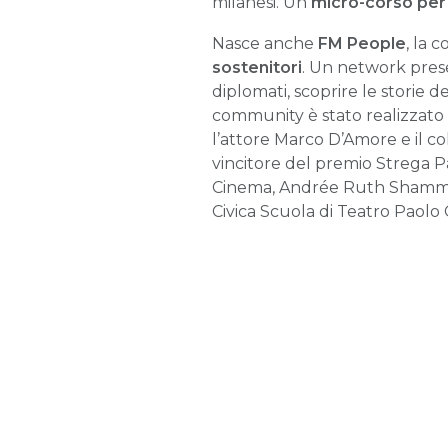
milanesi. Un
micro-corso per
Nasce anche
FM People
, la 
sostenitori
. Un network pres
diplomati, scoprire le storie d
community è stato realizzato g
l’attore Marco D’Amore e il col
vincitore del premio Strega Pa
Cinema, Andrée Ruth Shammah, 
Civica Scuola di Teatro Paolo G