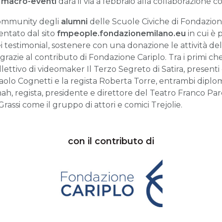
 macro-eventi
darà il via a febbraio alla collaborazione co
community degli
alumni
delle Scuole Civiche di Fondazione 
entato dal sito
fmpeople.fondazionemilano.eu
in cui è p
ei testimonial, sostenere con una donazione le attività de
razie al contributo di Fondazione Cariplo. Tra i primi ch
lettivo di videomaker Il Terzo Segreto di Satira, presenti 
olo Cognetti e la regista Roberta Torre, entrambi diploma
regista, presidente e direttore del Teatro Franco Paren
rassi come il gruppo di attori e comici Trejolie.
con il contributo di