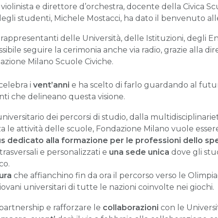
, violinista e direttore d’orchestra, docente della Civica S
li studenti, Michele Mostacci, ha dato il benvenuto all
a, rappresentanti delle Università, delle Istituzioni, degli 
sibile seguire la cerimonia anche via radio, grazie alla d
dazione Milano Scuole Civiche.
elebra i
vent’anni
e ha scelto di farlo guardando al futur
unti che delineano questa visione.
niversitario dei percorsi di studio, dalla multidisciplinar
a le attività delle scuole, Fondazione Milano vuole essere
 dedicato alla formazione per le professioni dello spe
 trasversali e personalizzati e
una sede unica
dove gli stud
co.
ura
che affianchino fin da ora il percorso verso le Olimpi
vani universitari di tutte le nazioni coinvolte nei giochi.
partnership e rafforzare le
collaborazioni
con le Universi