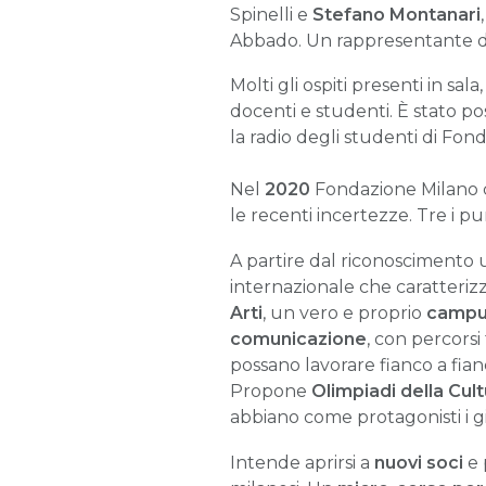
Spinelli e
Stefano Montanari
Abbado. Un rappresentante deg
Molti gli ospiti presenti in sal
docenti e studenti. È stato pos
la radio degli studenti di Fon
Nel
2020
Fondazione Milano c
le recenti incertezze. Tre i p
A partire dal riconoscimento u
internazionale che caratterizz
Arti
, un vero e proprio
campus
comunicazione
, con percorsi
possano lavorare fianco a fian
Propone
Olimpiadi della Cult
abbiano come protagonisti i gio
Intende aprirsi a
nuovi soci
e 