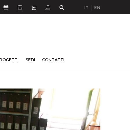
IT
EN
Icona Sostienici
Icona Calendario Eventi
Icona Studenti
Icona Cerca
Icona Newsletter
ROGETTI
SEDI
CONTATTI