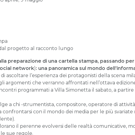
ampa
: dal progetto al racconto lungo
o alla preparazione di una cartella stampa, passando per 
social network
)
: una panoramica sul mondo dell’informa
à di ascoltare l’esperienza dei protagonisti della scena milan
li argomenti che verranno affrontati nell’ottava edizion
i incontri programmati a Villa Simonetta il sabato, a partire
olge a chi -strumentista, compositore, operatore di attivit
 confrontarsi con il mondo dei media per le più svariate r
dente).
lorano il perenne evolversi delle realtà comunicative, 
 le sue regole.