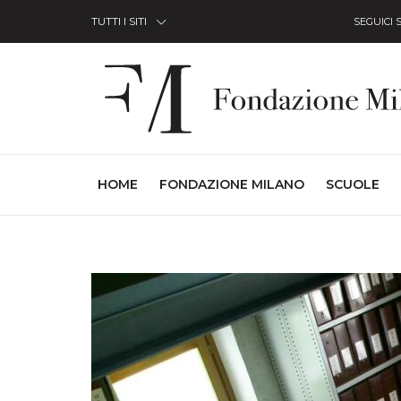
Skip to Content
TUTTI I SITI
SEGUICI 
(CURRENT)
HOME
FONDAZIONE MILANO
SCUOLE