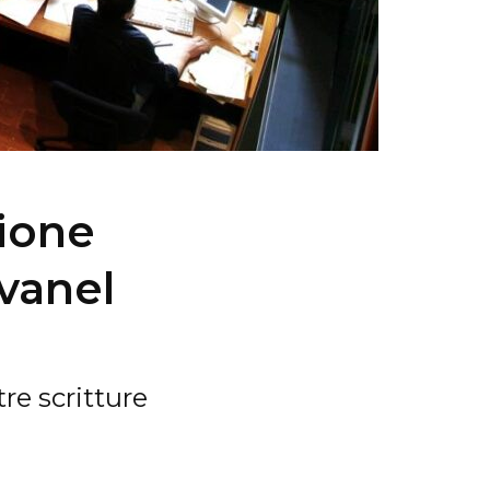
ione
vanel
tre scritture