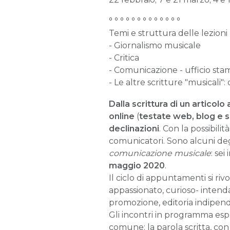
° ° ° ° ° ° ° ° ° ° ° ° °
Temi e struttura delle lezioni
- Giornalismo musicale
- Critica
- Comunicazione - ufficio st
- Le altre scritture "musicali"
Dalla scrittura di un articol
online
(
testate web, blog e 
declinazioni
. Con la possibilit
comunicatori. Sono alcuni deg
comunicazione musicale
: se
maggio 2020
.
Il ciclo di appuntamenti si riv
appassionato, curioso- intenda
promozione, editoria indipen
Gli incontri in programma esp
comune: la parola scritta, con