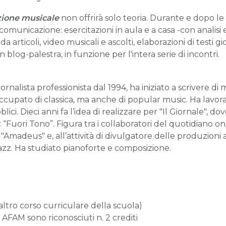
ione musicale
non offrirà solo teoria. Durante e dopo le 
comunicazione: esercitazioni in aula e a casa -con analisi 
a articoli, video musicali e ascolti, elaborazioni di testi giorn
 blog-palestra, in funzione per l'intera serie di incontri.
ornalista professionista dal 1994, ha iniziato a scrivere di
i è occupato di classica, ma anche di popular music. Ha lavo
ci. Dieci anni fa l’idea di realizzare per "Il Giornale", d
Fuori Tono”. Figura tra i collaboratori del quotidiano onl
ta "Amadeus" e, all’attività di divulgatore delle produzioni 
jazz. Ha studiato pianoforte e composizione.
d altro corso curriculare della scuola)
io AFAM sono riconosciuti n. 2 crediti