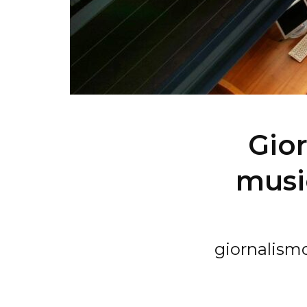
Gio
musi
giornalismo 