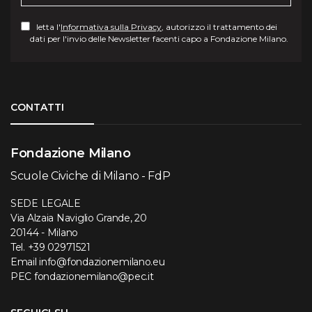
letta l'
Informativa sulla Privacy
, autorizzo il trattamento dei
dati per l'invio delle Newsletter facenti capo a Fondazione Milano.
Torna su
CONTATTI
Fondazione Milano
Scuole Civiche di Milano - FdP
SEDE LEGALE
Via Alzaia Naviglio Grande, 20
20144 - Milano
Tel.
+39 02971521
Email
info@fondazionemilano.eu
PEC
fondazionemilano@pec.it