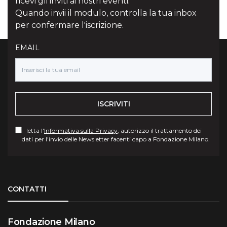
ricevi gli inviti ai nostri eventi.
Quando invii il modulo, controlla la tua inbox
per confermare l'iscrizione.
EMAIL
ISCRIVITI
letta l'
Informativa sulla Privacy
, autorizzo il trattamento dei
dati per l'invio delle Newsletter facenti capo a Fondazione Milano.
Torna su
CONTATTI
Fondazione Milano