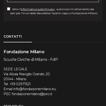
letta l'
Informativa sulla Privacy
, autorizzo il trattamento dei
dati per l'invio delle Newsletter facenti capo a Fondazione Milano.
Torna su
CONTATTI
Fondazione Milano
Scuole Civiche di Milano - FdP
SEDE LEGALE
Via Alzaia Naviglio Grande, 20
20144 - Milano
Tel.
+39 02971521
Email
info@fondazionemilano.eu
PEC
fondazionemilano@pec.it