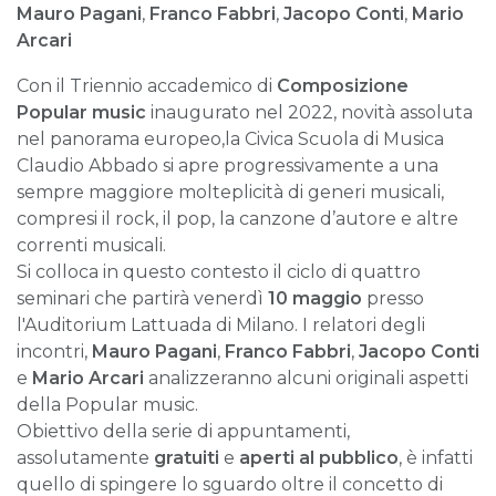
Mauro Pagani
,
Franco Fabbri
,
Jacopo Conti
,
Mario
Arcari
Con il Triennio accademico di
Composizione
Popular music
inaugurato nel 2022, novità assoluta
nel panorama europeo,la Civica Scuola di Musica
Claudio Abbado si apre progressivamente a una
sempre maggiore molteplicità di generi musicali,
compresi il rock, il pop, la canzone d’autore e altre
correnti musicali.
Si colloca in questo contesto il ciclo di quattro
seminari che partirà venerdì
10 maggio
presso
l'Auditorium Lattuada di Milano. I relatori degli
incontri,
Mauro Pagani
,
Franco Fabbri
,
Jacopo Conti
e
Mario Arcari
analizzeranno alcuni originali aspetti
della Popular music.
Obiettivo della serie di appuntamenti,
assolutamente
gratuiti
e
aperti al pubblico
, è infatti
quello di spingere lo sguardo oltre il concetto di