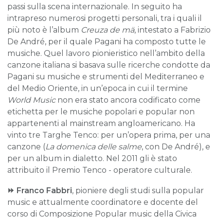
passi sulla scena internazionale. In seguito ha
intrapreso numerosi progetti personali, tra i quali il
più noto è l’album
Creuza de mä
, intestato a Fabrizio
De André, per il quale Pagani ha composto tutte le
musiche. Quel lavoro pionieristico nell’ambito della
canzone italiana si basava sulle ricerche condotte da
Pagani su musiche e strumenti del Mediterraneo e
del Medio Oriente, in un’epoca in cui il termine
World Music
non era stato ancora codificato come
etichetta per le musiche popolari e popular non
appartenenti al mainstream angloamericano. Ha
vinto tre Targhe Tenco: per un’opera prima, per una
canzone (
La domenica delle salme
, con De André), e
per un album in dialetto. Nel 2011 gli è stato
attribuito il Premio Tenco - operatore culturale.
⏩
Franco Fabbri
, pioniere degli studi sulla popular
music e attualmente coordinatore e docente del
corso di Composizione Popular music della Civica