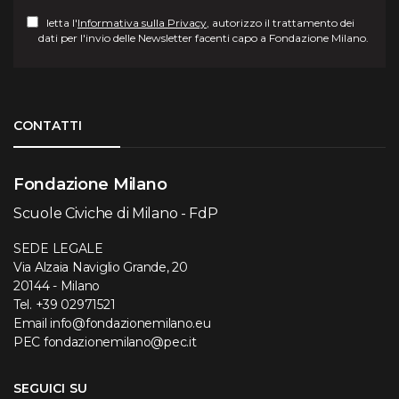
letta l'
Informativa sulla Privacy
, autorizzo il trattamento dei
dati per l'invio delle Newsletter facenti capo a Fondazione Milano.
Torna su
CONTATTI
Fondazione Milano
Scuole Civiche di Milano - FdP
SEDE LEGALE
Via Alzaia Naviglio Grande, 20
20144 - Milano
Tel.
+39 02971521
Email
info@fondazionemilano.eu
PEC
fondazionemilano@pec.it
SEGUICI SU