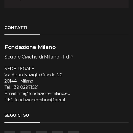
Torna su
CONTATTI
Fondazione Milano
Scuole Civiche di Milano - FdP
SEDE LEGALE
Via Alzaia Naviglio Grande, 20
20144 - Milano
Tel.
+39 02971521
Email
info@fondazionemilano.eu
PEC
fondazionemilano@pec.it
SEGUICI SU
Facebook
Instagram
YouTube
Flickr
Linkedin