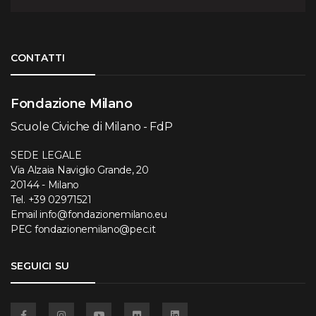
Torna su
CONTATTI
Fondazione Milano
Scuole Civiche di Milano - FdP
SEDE LEGALE
Via Alzaia Naviglio Grande, 20
20144 - Milano
Tel.
+39 02971521
Email
info@fondazionemilano.eu
PEC
fondazionemilano@pec.it
SEGUICI SU
Facebook
Instagram
YouTube
Flickr
Linkedin