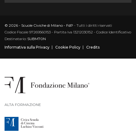
© 2026 - Scuole Civiche di Milano - FdP
- Tutti i diritti riservati
Codice Fiscale 97269560153 - Partita Iva 13212030152 - Codice Identificativo
Destinatario:
SUBM70N
Informativa sulla Privacy
Cookie Policy
Credits
ALTA FORMAZIONE