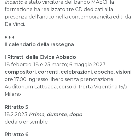
incanto
è stato vincitore del bando MAECI. la
formazione ha realizzato tre CD dedicati alla
presenza dell'antico nella contemporaneità editi da
Da Vinci.
♦️ ♦️ ♦️
Il calendario della rassegna
I Ritratti della Civica Abbado
18 febbraio; 18 e 25 marzo; 6 maggio 2023
compositori
,
correnti
,
celebrazioni
,
e
poche
,
visioni
ore 17.00 ingresso libero senza prenotazione
Auditorium Lattuada, corso di Porta Vigentina 15/a
Milano
Ritratto
5
18.2.2023
Prima
,
durante
,
dopo
dedalo ensemble
Ritratto 6