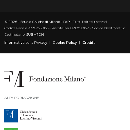
© 2026 - Scuole Civiche di Milano - FdP
- Tutti i diritti riservati
Codice Fiscale 97269560153 - Partita Iva 13212030152 - Codice Identificativo
Destinatario:
SUBM70N
Informativa sulla Privacy
Cookie Policy
Credits
ALTA FORMAZIONE