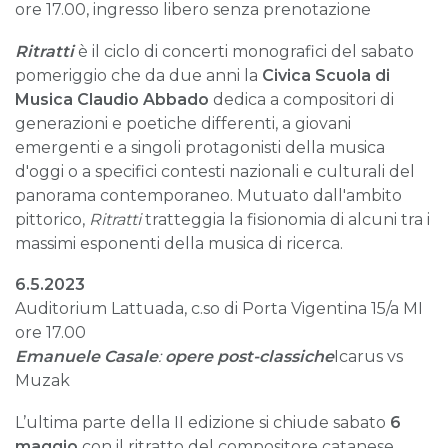
ore 17.00, ingresso libero senza prenotazione
Ritratti
è il ciclo di concerti monografici del sabato
pomeriggio che da due anni la
Civica Scuola di
Musica Claudio Abbado
dedica a compositori di
generazioni e poetiche differenti, a giovani
emergenti e a singoli protagonisti della musica
d'oggi o a specifici contesti nazionali e culturali del
panorama contemporaneo. Mutuato dall'ambito
pittorico,
Ritratti
tratteggia la fisionomia di alcuni tra i
massimi esponenti della musica di ricerca.
6.5.2023
Auditorium Lattuada, c.so di Porta Vigentina 15/a MI
ore 17.00
Emanuele Casale
:
opere post-classiche
Icarus vs
Muzak
L’ultima parte della II edizione si chiude sabato
6
maggio
con il ritratto del compositore catanese