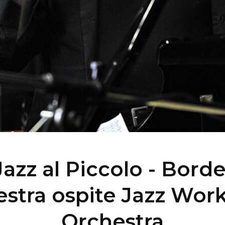
Jazz al Piccolo - Border
estra ospite Jazz Wor
Orchestra