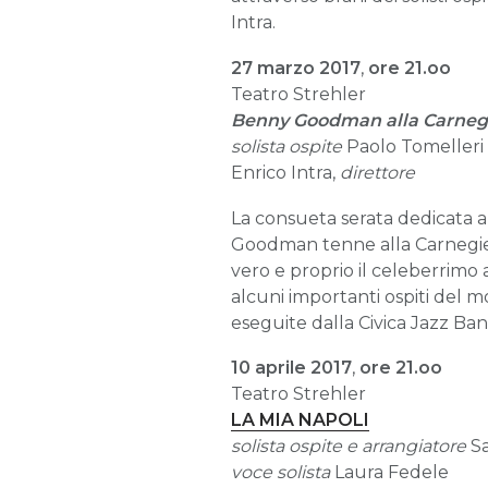
Intra.
27 marzo 2017
,
ore 21.oo
Teatro Strehler
Benny Goodman alla Carnegi
solista ospite
Paolo Tomelleri
Enrico Intra,
direttore
La consueta serata dedicata a
Goodman tenne alla Carnegie H
vero e proprio il celeberrimo
alcuni importanti ospiti del m
eseguite dalla Civica Jazz Ba
10 aprile 2017
,
ore 21.oo
Teatro Strehler
LA MIA NAPOLI
solista ospite e arrangiatore
Sa
voce solista
Laura Fedele