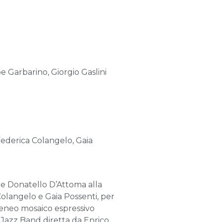
 Garbarino, Giorgio Gaslini
ederica Colangelo, Gaia
se e Donatello D’Attoma alla
Colangelo e Gaia Possenti, per
geneo mosaico espressivo
ca Jazz Band diretta da Enrico