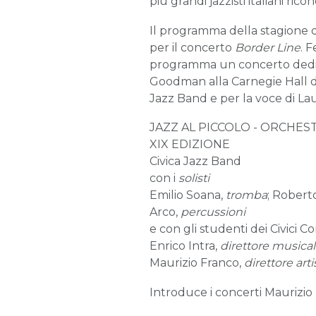
più grandi jazzisti italiani ri
Il programma della stagione da
per il concerto
Border Line
. 
programma un concerto dedicat
Goodman alla Carnegie Hall de
Jazz Band e per la voce di Lau
JAZZ AL PICCOLO -
ORCHEST
XIX EDIZIONE
Civica Jazz Band
con i
solisti
Emilio Soana,
tromba
; Robert
Arco,
percussioni
e con gli studenti dei Civici C
Enrico Intra,
direttore musica
Maurizio Franco,
direttore arti
Introduce i concerti Maurizio