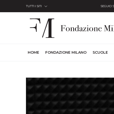
Skip to Content
TUTTI I SITI
SEGUICI 
(CURRENT)
HOME
FONDAZIONE MILANO
SCUOLE