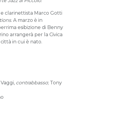
arte
Jazz al Piccolo
.
 e clarinettista Marco Gotti
tions
. A marzo è in
berrima esibizione di Benny
ino arrangerà per la Civica
ittà in cui è nato.
 Vaggi,
contrabbasso
; Tony
no