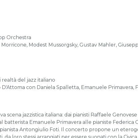
op Orchestra
o Morricone, Modest Mussorgsky, Gustav Mahler, Giuseppe
realtà del jazz italiano
 D'Attoma con Daniela Spalletta, Emanuele Primavera, F
va scena jazzistica italiana: dai pianisti Raffaele Genove
al batterista Emanuele Primavera alle pianiste Federica 
 pianista Antongiulio Foti. Il concerto propone un etero
iti, da loro stessi arrangiati per essere suonati con la Civi