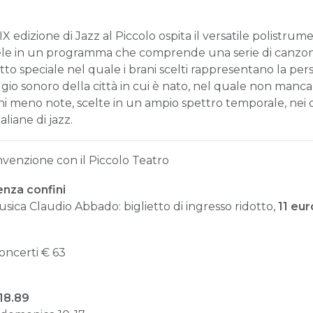
IX edizione di Jazz al Piccolo ospita il versatile polistru
dele in un programma che comprende una serie di canzon
ogetto speciale nel quale i brani scelti rappresentano la 
gio sonoro della città in cui è nato, nel quale non mancan
 meno note, scelte in un ampio spettro temporale, nei qu
liane di jazz.
onvenzione con il Piccolo Teatro
enza confini
 Musica Claudio Abbado
: biglietto di ingresso ridotto,
11 eur
oncerti
€
63
.18.89