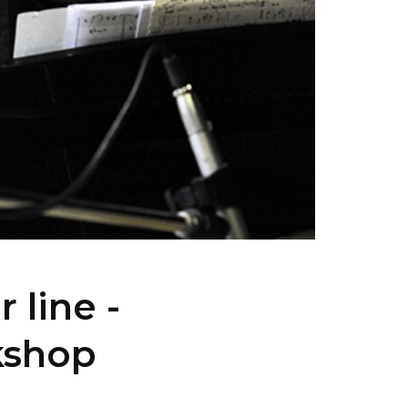
 line -
kshop