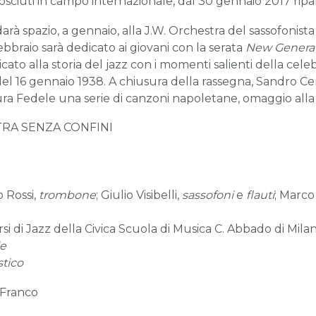
conosciuti in campo internazionale, dal 30 gennaio 2017 rip
rà spazio, a gennaio, alla J.W. Orchestra del sassofonista
Febbraio sarà dedicato ai giovani con la serata
New Genera
o alla storia del jazz con i momenti salienti della cele
l 16 gennaio 1938. A chiusura della rassegna, Sandro Cer
ra Fedele una serie di canzoni napoletane, omaggio alla c
RA SENZA CONFINI
o Rossi,
trombone
; Giulio Visibelli,
sassofoni
e
flauti
; Marco
orsi di Jazz della Civica Scuola di Musica C. Abbado di Mila
le
stico
 Franco