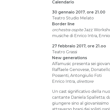
Calendario
30 gennaio 2017
,
ore 21.00
Teatro Studio Melato
Border line
orchestra ospite
Jazz Worksh
musiche di Enrico Intra, Enni
27 febbraio 2017, ore 21.oo
Teatro Grassi
New generations
Alfamusic presenta sei giovani 
Raffaele Genovese, Donatello
Possenti, Antongiulio Foti
Enrico Intra,
direttore
Un cast significativo della nuo
cantante Daniela Spalletta; d
giungere sino al giovanissimo
attraverso brani dei solisti osp