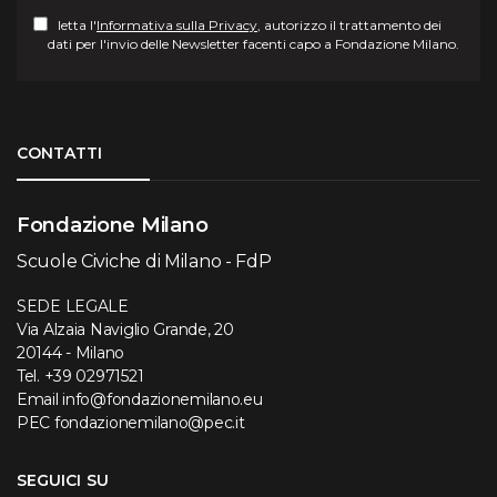
letta l'
Informativa sulla Privacy
, autorizzo il trattamento dei
dati per l'invio delle Newsletter facenti capo a Fondazione Milano.
Torna su
CONTATTI
Fondazione Milano
Scuole Civiche di Milano - FdP
SEDE LEGALE
Via Alzaia Naviglio Grande, 20
20144 - Milano
Tel.
+39 02971521
Email
info@fondazionemilano.eu
PEC
fondazionemilano@pec.it
SEGUICI SU