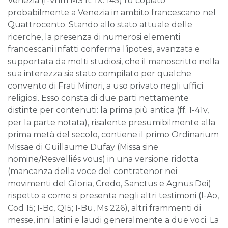
Venezia (I-Vnm MS It. IX. 145) fu copiato
probabilmente a Venezia in ambito francescano nel
Quattrocento. Stando allo stato attuale delle
ricerche, la presenza di numerosi elementi
francescani infatti conferma l’ipotesi, avanzata e
supportata da molti studiosi, che il manoscritto nella
sua interezza sia stato compilato per qualche
convento di Frati Minori, a uso privato negli uffici
religiosi. Esso consta di due parti nettamente
distinte per contenuti: la prima più antica (ff. 1-41v,
per la parte notata), risalente presumibilmente alla
prima metà del secolo, contiene il primo Ordinarium
Missae di Guillaume Dufay (Missa sine
nomine/Resvelliés vous) in una versione ridotta
(mancanza della voce del contratenor nei
movimenti del Gloria, Credo, Sanctus e Agnus Dei)
rispetto a come si presenta negli altri testimoni (I-Ao,
Cod 15; I-Bc, Q15; I-Bu, Ms 226), altri frammenti di
messe, inni latini e laudi generalmente a due voci. La