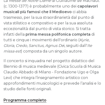
La
Messe de Notre-Dame
di Guillaume de Machaut
(c. 1300-1377) è probabilmente uno dei
capolavori
musicali più famosi che il Medioevo
ci abbia
trasmesso, per la sua straordinarietà dal punto di
vista stilistico e compositivo e per la sua assoluta
eccezionalità dal punto di vista storico. Si tratta
infatti della
prima messa polifonica completa
di
tutti e cinque i movimenti dell'ordinario (
Kyrie,
Gloria, Credo, Sanctus, Agnus De
i, seguiti dall'
Ite
missa est
) composta da un singolo autore.
Il concerto si inquadra nel progetto didattico del
Biennio di musica medievale (Civica Scuola di Musica
Claudio Abbado di Milano - Fondazione Ugo e Olga
Levi) che integra l’insegnamento artistico con
approfondimenti musicologici e prevede l’analisi e lo
studio delle fonti originali.
Programma completo