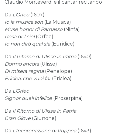
Claudio Monteverdi e il cantar recitando
Da
L’Orfeo
(1607)
Io la musica son
(La Musica)
Muse honor di Parnasso
(Ninfa)
Rosa del ciel
(Orfeo)
Io non dirò qual sia
(Euridice)
Da
Il Ritorno di Ulisse in Patria
(1640)
Dormo ancora
(Ulisse)
Di misera regina
(Penelope)
Ericlea, che vuoi far
(Ericlea)
Da
L’Orfeo
Signor quell’infelice
(Proserpina)
Da
Il Ritorno di Ulisse in Patria
Gran Giove
(Giunone)
Da
L’Incoronazione di Poppea
(1643)