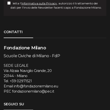
letta l'
Informativa sulla Privacy
, autorizzo il trattamento dei
dati per l'invio delle Newsletter facenti capo a Fondazione Milano.
Torna su
CONTATTI
Fondazione Milano
Scuole Civiche di Milano - FdP
SEDE LEGALE
Via Alzaia Naviglio Grande, 20
20144 - Milano
Tel.
+39 02971521
Email
info@fondazionemilano.eu
PEC
fondazionemilano@pec.it
SEGUICI SU