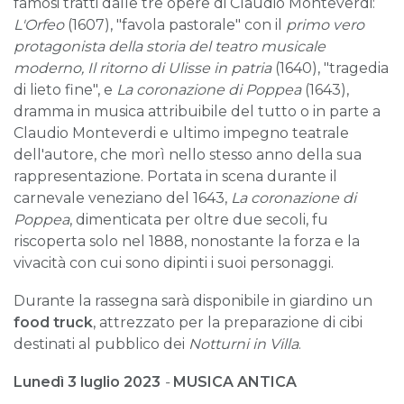
famosi tratti dalle tre opere di Claudio Monteverdi:
L'Orfeo
(1607), "favola pastorale" con il
primo vero
protagonista
d
ella storia del teatro musicale
moderno,
Il ritorno di Ulisse in patria
(1640), "tragedia
di lieto fine", e
La coronazione di Poppea
(1643),
dramma in musica attribuibile del tutto o in parte a
Claudio Monteverdi e ultimo impegno teatrale
dell'autore, che morì nello stesso anno della sua
rappresentazione. Portata in scena durante il
carnevale veneziano del 1643,
L
a
coronazione di
Poppea
, dimenticata per oltre due secoli, fu
riscoperta solo nel 1888, nonostante la forza e la
vivacità con cui sono dipinti i suoi personaggi.
Durante la rassegna sarà disponibile in giardino un
food truck
, attrezzato per la preparazione di cibi
destinati al pubblico dei
Notturni in Villa
.
Lunedì 3 luglio 2023
-
MUSICA ANTICA