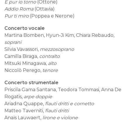
E pur io torno
(Ottone)
Addio Roma
(Ottavia)
Pur ti miro
(Poppea e Nerone)
Concerto vocale
Martina Bomben, Hyun-Ji Kim, Chiara Rebaudo,
soprani
Silvia Vavassori,
mezzosoprano
Camilla Biraga,
contralto
Mitsuki Minagawa,
alto
Niccolò Perego,
tenore
Concerto strumentale
Priscila Gama Santana, Teodora Tommasi, Anna De
Rogatis,
arpe doppie
Ariadna Quappe,
flauti dritti e cornetto
Matteo Taverniti,
flauti dritti
Anaïs Lauwaert,
lirone e violone