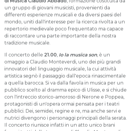
di Musica Claudio Abbado
, formazione costituita da
un gruppo di giovani musicisti, provenienti da
differenti esperienze musicali e da diversi paesi del
mondo, uniti dall'interesse per la ricerca rivolta a un
repertorio medievale poco frequentato ma capace
di raccontare una parte importante della nostra
tradizione musicale.
Il concerto delle
21.00
,
Io la musica son
,
è un
omaggio a Claudio Monteverdi, uno dei più grandi
innovatori del linguaggio musicale, la cui attività
artistica segnò il passaggio dall'epoca rinascimentale
a quella barocca.
Si va dalla favola in musica per un
pubblico scelto al dramma epico di Ulisse, e si chiude
con l'intreccio storico-amoroso di Nerone e Poppea,
protagonisti di un'opera ormai pensata per i teatri
pubblici. Dei, semidei, regine e re, ma anche servi e
nutrici divengono i personaggi principali della serata.
Il concerto riunisce infatti in un atto unico brani