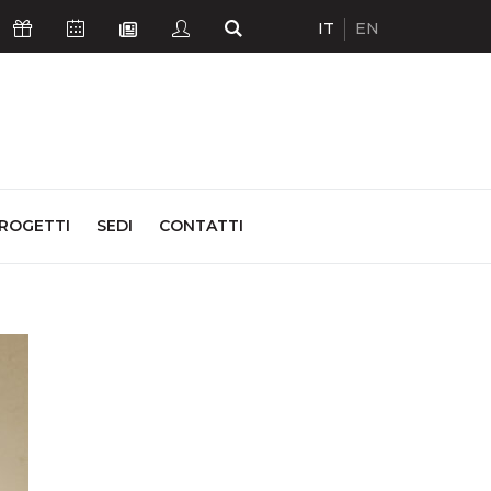
IT
EN
Icona Sostienici
Icona Calendario Eventi
Icona Studenti
Icona Cerca
Icona Newsletter
ROGETTI
SEDI
CONTATTI