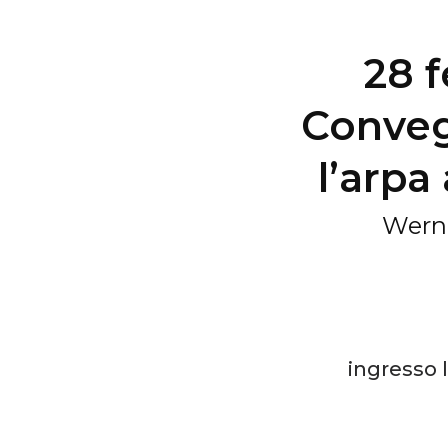
28 f
Conveg
l’arpa
Werni
ingresso l