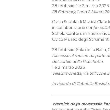
28 febbraio, 1 e 2 marzo 2023
28 February, 1 and 2 March 20
Civica Scuola di Musica Clau
in collaborazione con/
in colla
Schola Cantorum Basiliensis 
Civico Museo degli Strumenti 
28 febbraio, Sala della Balla, 
l’accesso al museo da parte d
del cortile della Rocchetta
1 e 2 marzo 2023
Villa Simonetta, via Stilicone 3
In ricordo di Gabriella Bosio/
I
n
_____________________________
Wernich days
,
ovverossia l’a
Musica Antica della Civica Sc