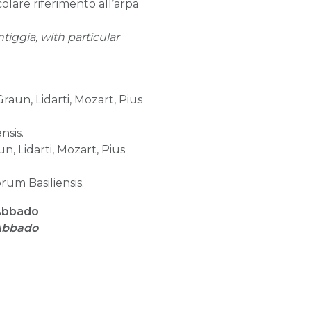
colare riferimento all’arpa
tiggia, with particular
aun, Lidarti, Mozart, Pius
nsis.
, Lidarti, Mozart, Pius
um Basiliensis.
 Abbado
 Abbado