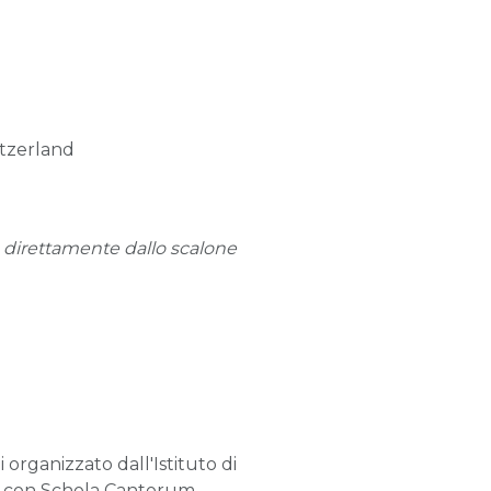
itzerland
e direttamente dallo scalone
i organizzato dall'Istituto di
ne con Schola Cantorum