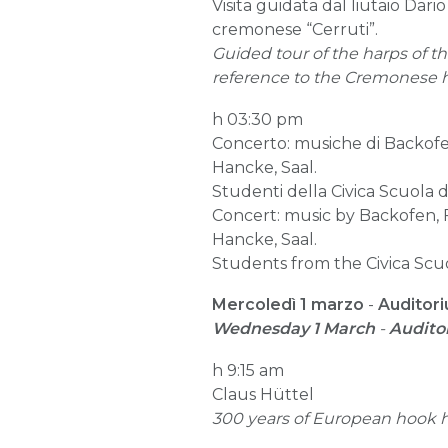
Visita guidata dal liutaio Dari
cremonese “Cerruti”.
Guided tour of the harps of th
reference to the Cremonese ha
h 03:30 pm
Concerto: musiche di Backofen
Hancke, Saal.
Studenti della Civica Scuola 
Concert: music by Backofen, F
Hancke, Saal.
Students from the Civica Scuo
Mercoledì 1 marzo
-
Auditori
Wednesday 1 March
-
Auditor
h 9:15 am
Claus Hüttel
300 years of European hook ha