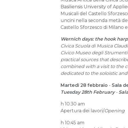
Basiliensis University of App
Musicali del Castello Sforzesco
uncini nella seconda metà del 
Castello Sforzesco di Milano 
Wernich days: the hook harp
Civica Scuola di Musica Clau
Civico Museo degli Strumenti 
practical sources that describ
combined with a visit to the c
dedicated to the soloistic an
Martedì 28 febbraio
-
Sala de
Tuesday 28th February
-
Sala
h 10:30
am
Apertura dei lavori/
Opening
h 10:45 am