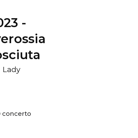
023 -
erossia
osciuta
n Lady
30 concerto