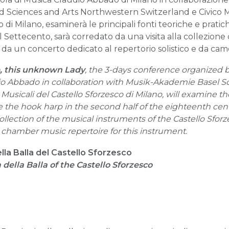
lied Sciences and Arts Northwestern Switzerland e Civico
 di Milano, esaminerà le principali fonti teoriche e prati
Settecento, sarà corredato da una visita alla collezione 
e da un concerto dedicato al repertorio solistico e da c
, this unknown Lady
, the 3-days conference organized by
dio Abbado in collaboration with Musik-Akademie Basel S
Musicali del Castello Sforzesco di Milano, will examine t
e the hook harp in the second half of the eighteenth cent
ollection of the musical instruments of the Castello Sforz
d chamber music repertoire for this instrument.
lla Balla del Castello Sforzesco
 della Balla of the Castello Sforzesco