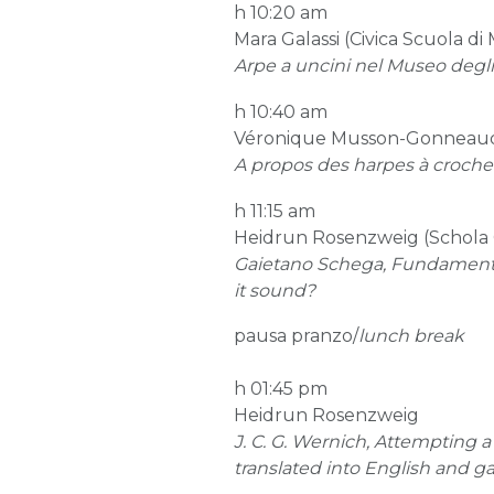
h 10:20 am
Mara Galassi (Civica Scuola d
Arpe a uncini nel Museo degli
h 10:40 am
Véronique Musson-Gonneaud 
A propos des harpes à croche
h 11:15 am
Heidrun Rosenzweig (Schola 
Gaietano Schega, Fundame
it sound?
pausa pranzo/
lunch break
h 01:45 pm
Heidrun Rosenzweig
J. C. G. Wernich, Attempting a
translated into English and g