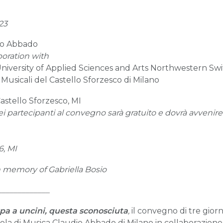
23
dio Abbado
boration with
University of Applied Sciences and Arts Northwestern Sw
Musicali del Castello Sforzesco di Milano
Castello Sforzesco, MI
ei partecipanti al convegno sarà gratuito e dovrà avvenir
6, MI
 memory of Gabriella Bosio
_____________
rpa a uncini, questa sconosciuta
,
il convegno di tre giorn
uola di Musica Claudio Abbado di Milano in collaborazio