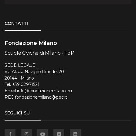
Torna su
CONTATTI
Fondazione Milano
Scuole Civiche di Milano - FdP
SEDE LEGALE
Via Alzaia Naviglio Grande, 20
20144 - Milano
Tel.
+39 02971521
Email
info@fondazionemilano.eu
PEC
fondazionemilano@pec.it
SEGUICI SU
Facebook
Instagram
YouTube
Flickr
Linkedin