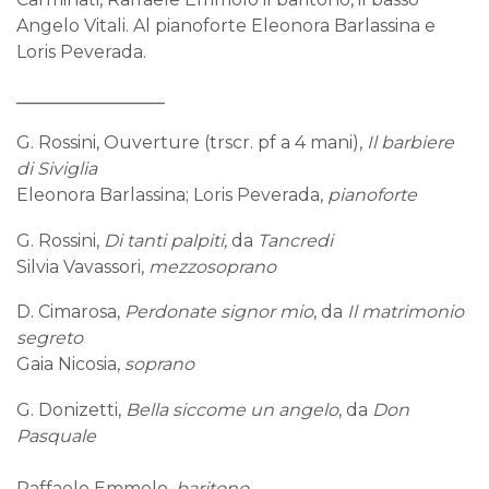
Angelo Vitali. Al pianoforte Eleonora Barlassina e
Loris Peverada.
_________________
G. Rossini, Ouverture (trscr. pf a 4 mani),
Il barbiere
di Siviglia
Eleonora Barlassina; Loris Peverada,
pianoforte
G. Rossini,
Di tanti palpiti,
da
Tancredi
Silvia Vavassori,
mezzosoprano
D. Cimarosa,
Perdonate signor mio
, da
Il matrimonio
segreto
Gaia Nicosia,
soprano
G. Donizetti,
Bella siccome un angelo
, da
Don
Pasquale
Raffaele Emmolo,
baritono