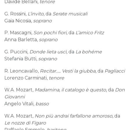
Davide Bellani,
tenore
G. Rossini,
L’invito
, da
Serate musicali
Gaia Nicosia,
soprano
P. Mascagni,
Son pochi fiori
, da
L’amico Fritz
Anna Barletta,
soprano
G. Puccini,
Donde lieta uscì
, da
La bohéme
Stefania Butti,
soprano
R. Leoncavallo,
Recitar….. Vesti la giubba
, da
Pagliacci
Lorenzo Carminati,
tenore
W.A. Mozart,
Madamina, il catalogo è questo
, da
Don
Giovanni
Angelo Vitali,
basso
W.A. Mozart,
Non più andrai farfallone amoroso
, da
Le nozze di Figaro
Raffaele Emmolo,
baritono