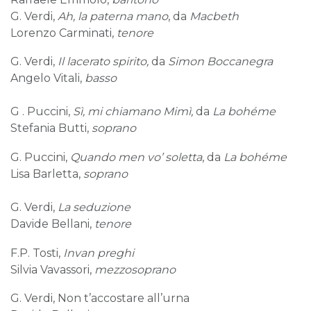
G. Verdi,
Ah, la paterna mano
, da
Macbeth
Lorenzo Carminati,
tenore
G. Verdi,
Il lacerato spirito,
da
Simon Boccanegra
Angelo Vitali,
basso
G . Puccini,
Sì, mi chiamano Mimì,
da
La bohéme
Stefania Butti,
soprano
G. Puccini,
Quando men vo’ soletta
, da
La bohéme
Lisa Barletta,
soprano
G. Verdi,
La seduzione
Davide Bellani,
tenore
F.P. Tosti,
Invan preghi
Silvia Vavassori,
mezzosoprano
G. Verdi, Non t’accostare all’urna