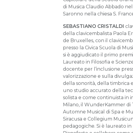
di Musica Claudio Abbado nella
Saronno nella chiesa S. Franc
SEBASTIANO
CRISTALDI
cla
della clavicembalista Paola Er
de Bruxelles, con il clavicemb
presso la Civica Scuola di Mus
si è aggiudicato il primo pre
Laureato in Filosofia e Scien
docente per l’inclusione presso
valorizzazione e sulla divulg
della sonorità, della timbrica
uno studio accurato della tecni
solista e come continuista in i
Milano, il WunderKammer di Tr
Automne Musical di Spa e Mus
Siracusa e Collegium Musicum d
pedagogiche. Si è laureato in 