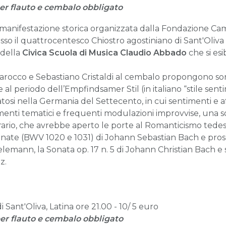
er flauto e cembalo obbligato
 manifestazione storica organizzata dalla Fondazione Ca
sso il quattrocentesco Chiostro agostiniano di Sant'Oliva 
della
Civica Scuola di Musica Claudio Abbado
che si esi
 barocco e Sebastiano Cristaldi al cembalo propongono so
l periodo dell’Empfindsamer Stil (in italiano “stile sentime
tosi nella Germania del Settecento, in cui sentimenti e a
nti tematici e frequenti modulazioni improvvise, una sor
ario, che avrebbe aperto le porte al Romanticismo tedes
Sonate (BWV 1020 e 1031) di Johann Sebastian Bach e pros
Telemann, la Sonata op. 17 n. 5 di Johann Christian Bach 
z.
i Sant'Oliva, Latina ore 21.00 - 10/ 5 euro
er flauto e cembalo obbligato