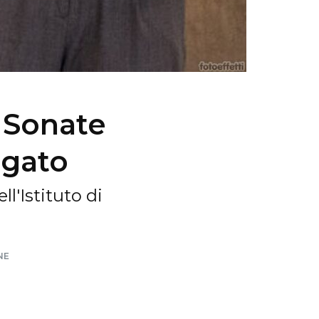
. Sonate
igato
l'Istituto di
NE