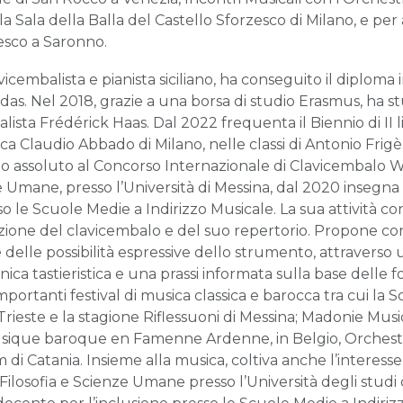
 Sala della Balla del Castello Sforzesco di Milano, e per
esco a Saronno.
vicembalista e pianista siciliano, ha conseguito il diploma
das. Nel 2018, grazie a una borsa di studio Erasmus, ha s
alista Frédérick Haas. Dal 2022 frequenta il Biennio di II 
ica Claudio Abbado di Milano, nelle classi di Antonio Frig
mio assoluto al Concorso Internazionale di Clavicembalo 
ze Umane, presso l’Università di Messina, dal 2020 insegn
 le Scuole Medie a Indirizzo Musicale. La sua attività conc
azione del clavicembalo e del suo repertorio. Propone con
 e delle possibilità espressive dello strumento, attraverso
ca tastieristica e una prassi informata sulla base delle fo
mportanti festival di musica classica e barocca tra cui la 
ieste e la stagione Riflessuoni di Messina; Madonie Music
ique baroque en Famenne Ardenne, in Belgio, Orchestra
i Catania. Insieme alla musica, coltiva anche l’interesse p
Filosofia e Scienze Umane presso l’Università degli studi