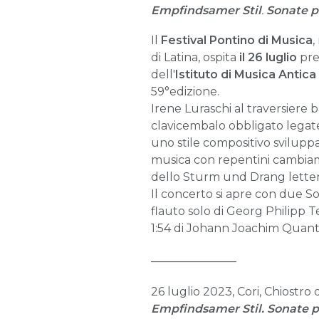
Empfindsamer Stil
.
Sonate p
Il
Festival Pontino di Musica
,
di Latina, ospita
il 26 luglio
pre
dell'
Istituto di Musica Antica
59°edizione.
Irene Luraschi al traversiere
clavicembalo obbligato legate a
uno stile compositivo sviluppa
musica con repentini cambiame
dello Sturm und Drang letter
Il concerto si apre con due 
flauto solo di Georg Philipp 
1:54 di Johann Joachim Quant
_______________
26 luglio 2023, Cori, Chiostro d
Empfindsamer Stil. Sonate p