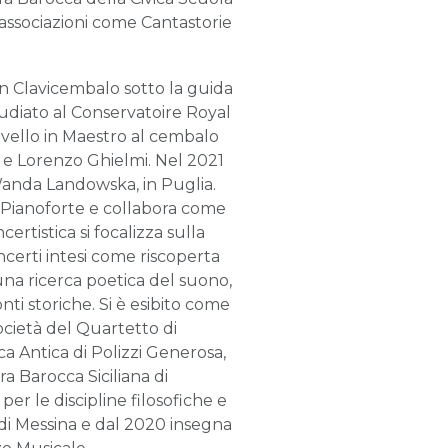
 associazioni come Cantastorie
 in Clavicembalo sotto la guida
tudiato al Conservatoire Royal
livello in Maestro al cembalo
è e Lorenzo Ghielmi. Nel 2021
Wanda Landowska, in Puglia.
a Pianoforte e collabora come
ertistica si focalizza sulla
certi intesi come riscoperta
 una ricerca poetica del suono,
nti storiche. Si è esibito come
Società del Quartetto di
a Antica di Polizzi Generosa,
 Barocca Siciliana di
er le discipline filosofiche e
 di Messina e dal 2020 insegna