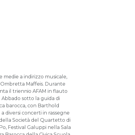
le medie a indirizzo musicale,
i Ombretta Maffeis. Durante
ta il triennio AFAM in flauto
o Abbado sotto la guida di
sica barocca, con Barthold
a diversi concerti in rassegne
della Società del Quartetto di
Po, Festival Galuppi nella Sala
ra Barocca della Civica Scuola