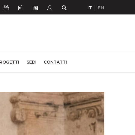
IT
EN
Icona Sostienici
Icona Calendario Eventi
Icona Studenti
Icona Cerca
Icona Newsletter
ROGETTI
SEDI
CONTATTI