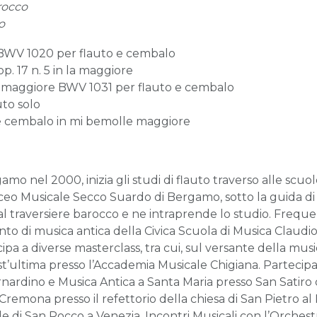
rocco
o
e BWV 1020 per flauto e cembalo
. 17 n. 5 in la maggiore
e maggiore BWV 1031 per flauto e cembalo
uto solo
 e cembalo in mi bemolle maggiore
gamo nel 2000, inizia gli studi di flauto traverso alle scuo
Liceo Musicale Secco Suardo di Bergamo, sotto la guida d
l traversiere barocco e ne intraprende lo studio. Frequen
ento di musica antica della Civica Scuola di Musica Claudi
cipa a diverse masterclass, tra cui, sul versante della mu
t’ultima presso l’Accademia Musicale Chigiana. Partecipa 
ardino e Musica Antica a Santa Maria presso San Satiro 
Cremona presso il refettorio della chiesa di San Pietro al 
e di San Rocco a Venezia, Incontri Musicali con l’Orchest