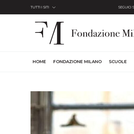
Skip to Content
TUTTI I SITI
SEGUICI 
(CURRENT)
HOME
FONDAZIONE MILANO
SCUOLE