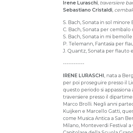
Irene Luraschi
,
traversiere ba
Sebastiano Cristaldi
,
cembal
S. Bach, Sonata in sol minor
C. Bach, Sonata per cembalo op
S. Bach, Sonata in mi bemoll
P. Telemann, Fantasia per fla
J. Quantz, Sonata per flauto
------------
IRENE LURASCHI
, nata a Ber
per poi proseguire presso il 
questo periodo si appassiona a
traversiere presso il dipartim
Marco Brolli. Negli anni parte
Kuijken e Marcello Gatti, ques
come Musica Antica a San Bern
Milano, Monteverdi Festival a 
Capitolare della Scuola Grand