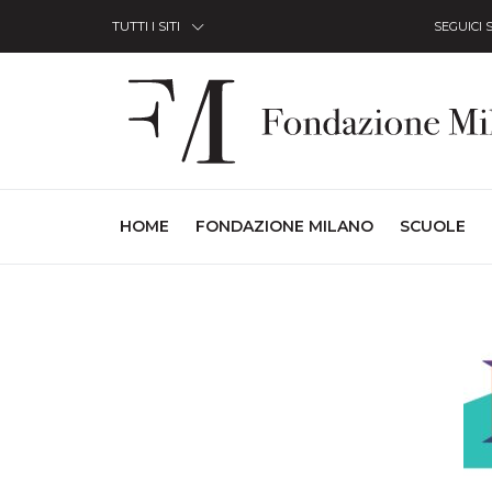
Skip to Content
TUTTI I SITI
SEGUICI 
(CURRENT)
HOME
FONDAZIONE MILANO
SCUOLE