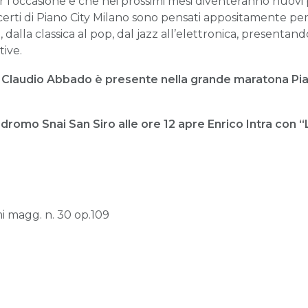
r l’occasione e che nei prossimi mesi diventeranno nuovi 
ncerti di Piano City Milano sono pensati appositamente pe
 dalla classica al pop, dal jazz all’elettronica, presentand
ive.
a Claudio Abbado è presente nella grande maratona Pian
a
odromo Snai San Siro alle ore 12 apre
Enrico Intra
con “
i magg. n. 30 op.109