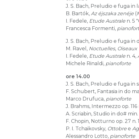
J. S. Bach, Preludio e fuga in
B. Bartók,
Az éjszaka zenéje
(
I. Fedele,
Etude Australe
n. 5 
Francesca Formenti,
pianofor
J. S. Bach, Preludio e fuga in
M. Ravel,
Noctuelles
,
Oiseaux t
I. Fedele,
Etude Australe
n. 4,
Michele Rinaldi,
pianoforte
ore 14.00
J. S. Bach, Preludio e fuga in 
F. Schubert, Fantasia in do ma
Marco Drufuca,
pianoforte
J. Brahms, Intermezzo op. 116 
A. Scriabin, Studio in do# min. 
F. Chopin, Notturno op. 27 n. 
P. I. Tchaikovsky,
Ottobre
e
Ag
Alessandro Lotto,
pianoforte