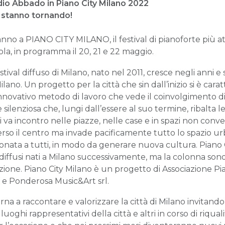
dio Abbado in
Piano
City Milano 2022
2 stanno tornando!
nno a PIANO CITY MILANO, il festival di pianoforte più a
isola, in programma il 20, 21 e 22 maggio.
estival diffuso di Milano, nato nel 2011, cresce negli anni
ilano. Un progetto per la città che sin dall’inizio si è ca
’innovativo metodo di lavoro che vede il coinvolgimento di ist
 silenziosa che, lungi dall’essere al suo termine, ribalta 
i va incontro nelle piazze, nelle case e in spazi non conv
rso il centro ma invade pacificamente tutto lo spazio ur
donata a tutti, in modo da generare nuova cultura. Piano
al diffusi nati a Milano successivamente, ma la colonna sonor
zione. Piano City Milano è un progetto di Associazione 
rl e Ponderosa Music&Art srl.
na a raccontare e valorizzare la città di Milano invitando
 luoghi rappresentativi della città e altri in corso di riqua