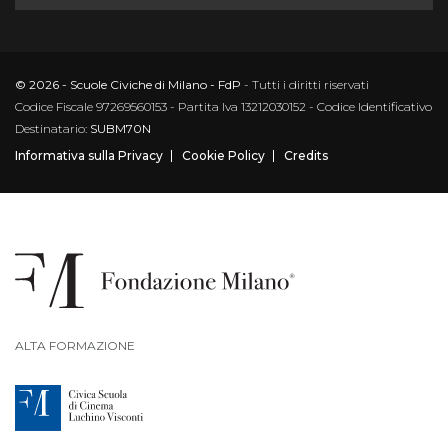
© 2026 - Scuole Civiche di Milano - FdP
- Tutti i diritti riservati
Codice Fiscale 97269560153 - Partita Iva 13212030152 - Codice Identificativo
Destinatario:
SUBM70N
Informativa sulla Privacy
Cookie Policy
Credits
ALTA FORMAZIONE