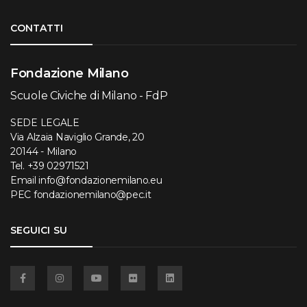
Torna su
CONTATTI
Fondazione Milano
Scuole Civiche di Milano - FdP
SEDE LEGALE
Via Alzaia Naviglio Grande, 20
20144 - Milano
Tel.
+39 02971521
Email
info@fondazionemilano.eu
PEC
fondazionemilano@pec.it
SEGUICI SU
Facebook
Instagram
YouTube
Flickr
Linkedin