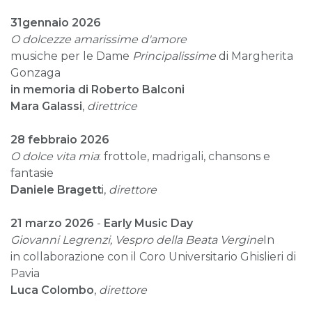
31
gennaio 2026
O dolcezze amarissime
d'amore
musiche per le Dame
Principalissime
di Margherita
Gonzaga
in memoria
di Roberto Balconi
Mara
Galassi
,
direttrice
28
febbraio 2026
O dolce
vita mia
: frottole, madrigali, chansons e
fantasie
Daniele
Bragett
i,
direttore
21 marzo
2026
-
Early Music Day
Giovanni Legrenzi, Vespro della Beata Vergine
In
in collaborazione con il Coro Universitario Ghislieri di
Pavia
Luca Colombo
,
direttore