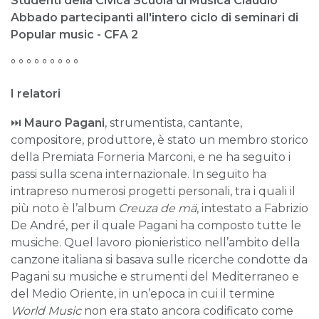
Studenti della Civica Scuola di Musica Claudio
Abbado
partecipanti all'intero ciclo di
seminari di
Popular music -
CFA 2
° ° ° ° ° ° ° ° °
I relatori
⏭
Mauro Pagani
, strumentista, cantante,
compositore, produttore, è stato un membro storico
della Premiata Forneria Marconi, e ne ha seguito i
passi sulla scena internazionale. In seguito ha
intrapreso numerosi progetti personali, tra i quali il
più noto è l’album
Creuza de mä
, intestato a Fabrizio
De André, per il quale Pagani ha composto tutte le
musiche. Quel lavoro pionieristico nell’ambito della
canzone italiana si basava sulle ricerche condotte da
Pagani su musiche e strumenti del Mediterraneo e
del Medio Oriente, in un’epoca in cui il termine
World Music
non era stato ancora codificato come