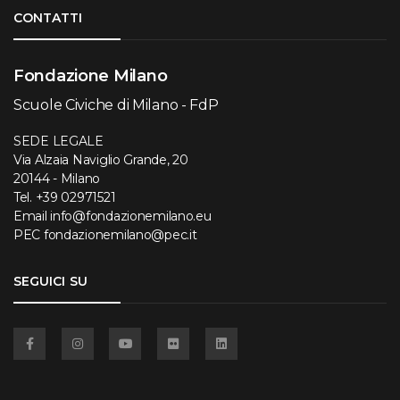
Torna su
CONTATTI
Fondazione Milano
Scuole Civiche di Milano - FdP
SEDE LEGALE
Via Alzaia Naviglio Grande, 20
20144 - Milano
Tel.
+39 02971521
Email
info@fondazionemilano.eu
PEC
fondazionemilano@pec.it
SEGUICI SU
Facebook
Instagram
YouTube
Flickr
Linkedin