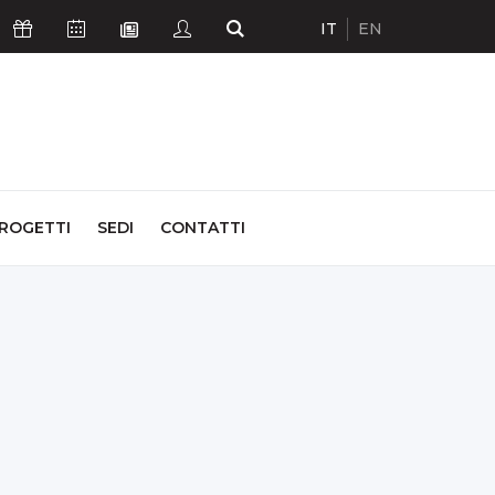
IT
EN
Icona Sostienici
Icona Calendario Eventi
Icona Studenti
Icona Cerca
Icona Newsletter
ROGETTI
SEDI
CONTATTI