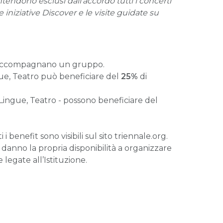
intendono esclusi dall’accordo tutti i concerti
 iniziative Discover e le visite guidate su
 se accompagnano un gruppo.
ue, Teatro
può beneficiare del
25%
di
Lingue, Teatro - possono beneficiare del
benefit sono visibili sul sito triennale.org.
o danno la propria disponibilità a organizzare
 legate all’Istituzione.