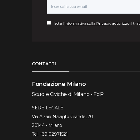
letta l'
Informativa sulla Privacy
, autorizzo il tr
Torna su
CONTATTI
Fondazione Milano
Scuole Civiche di Milano - FdP
SEDE LEGALE
Via Alzaia Naviglio Grande, 20
20144 - Milano
Tel.
+39 02971521