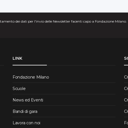
attamento dei dati per l'invio delle Newsletter facenti capo a Fondazione Milano.
LINK
S
Fondazione Milano
Ci
Scuole
Ci
News ed Eventi
Ci
Bandi di gara
Ci
Lavora con noi
F