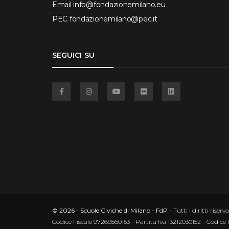
Email
info@fondazionemilano.eu
PEC
fondazionemilano@pec.it
SEGUICI SU
Facebook
Instagram
YouTube
Flickr
Linkedin
© 2026 - Scuole Civiche di Milano - FdP
- Tutti i diritti riserva
Codice Fiscale 97269560153 - Partita Iva 13212030152 - Codice 