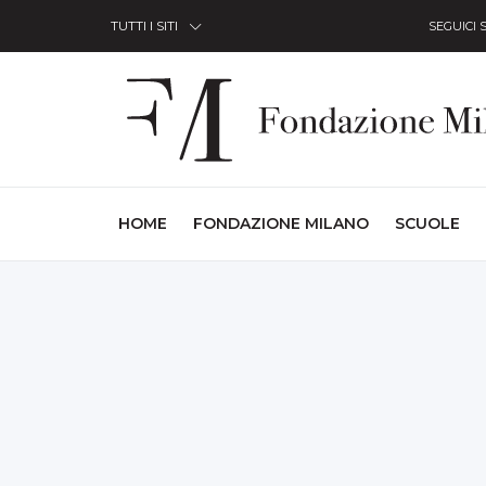
Skip to Content
TUTTI I SITI
SEGUICI 
(CURRENT)
HOME
FONDAZIONE MILANO
SCUOLE