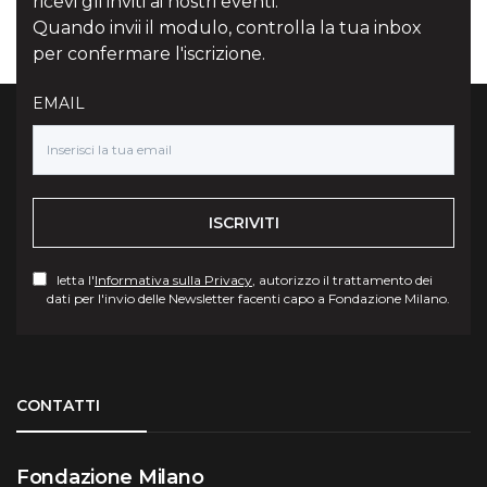
ricevi gli inviti ai nostri eventi.
Quando invii il modulo, controlla la tua inbox
per confermare l'iscrizione.
EMAIL
ISCRIVITI
letta l'
Informativa sulla Privacy
, autorizzo il trattamento dei
dati per l'invio delle Newsletter facenti capo a Fondazione Milano.
Torna su
CONTATTI
Fondazione Milano