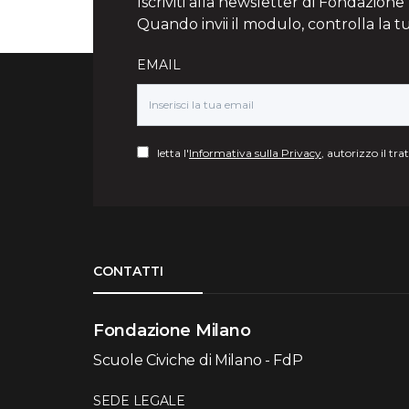
Iscriviti alla newsletter di Fondazione Mi
Quando invii il modulo, controlla la t
EMAIL
letta l'
Informativa sulla Privacy
, autorizzo il tr
Torna su
CONTATTI
Fondazione Milano
Scuole Civiche di Milano - FdP
SEDE LEGALE