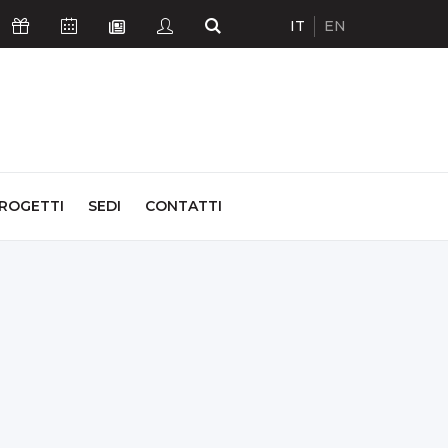
IT
EN
Icona Sostienici
Icona Calendario Eventi
Icona Studenti
Icona Cerca
Icona Newsletter
ROGETTI
SEDI
CONTATTI