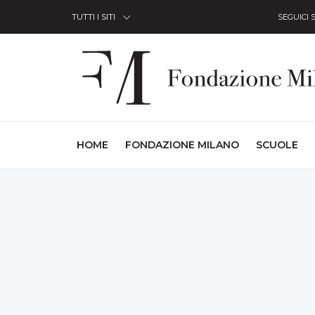
Skip to Content
TUTTI I SITI
SEGUICI 
(CURRENT)
HOME
FONDAZIONE MILANO
SCUOLE