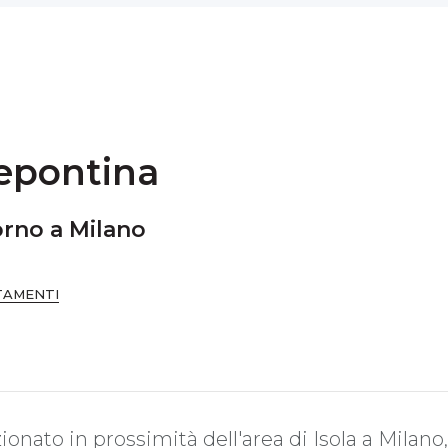
epontina
orno a Milano
TAMENTI
onato in prossimità dell'area di Isola a Milan