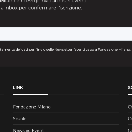
lano e ricevi gli inviti ai nostri eventi.
ua inbox per confermare l'iscrizione.
attamento dei dati per l'invio delle Newsletter facenti capo a Fondazione Milano.
LINK
S
Fondazione Milano
Ci
Scuole
Ci
News ed Eventi
Ci