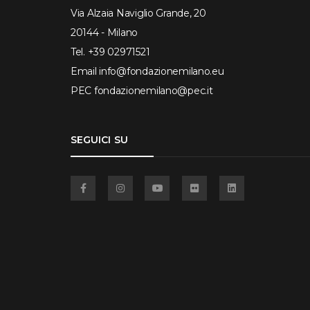
Via Alzaia Naviglio Grande, 20
20144 - Milano
Tel.
+39 02971521
Email
info@fondazionemilano.eu
PEC
fondazionemilano@pec.it
SEGUICI SU
Facebook
Instagram
YouTube
Flickr
Linkedin