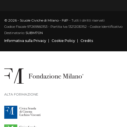
© 2026 - Scuole Civiche di Milano - FdP
- Tutti i diritti riservati
Codice Fiscale 97269560153 - Partita Iva 13212030152 - Codice Identificativo
Destinatario:
SUBM70N
Informativa sulla Privacy
Cookie Policy
Credits
ALTA FORMAZIONE