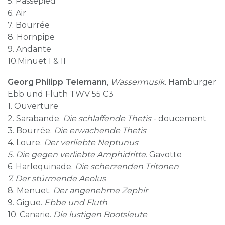
5. Passepied
6. Air
7. Bourrée
8. Hornpipe
9. Andante
10.Minuet I & II
Georg Philipp Telemann
,
Wassermusik.
Hamburger
Ebb und Fluth TWV 55 C3
1. Ouverture
2. Sarabande.
Die schlaffende Thetis
- doucement
3. Bourrée.
Die erwachende Thetis
4. Loure.
Der verliebte Neptunus
5. Die gegen verliebte Amphidritte
. Gavotte
6. Harlequinade.
Die scherzenden Tritonen
7. Der stürmende Aeolus
8. Menuet.
Der angenehme Zephir
9. Gigue.
Ebbe und Fluth
10. Canarie.
Die lustigen Bootsleute