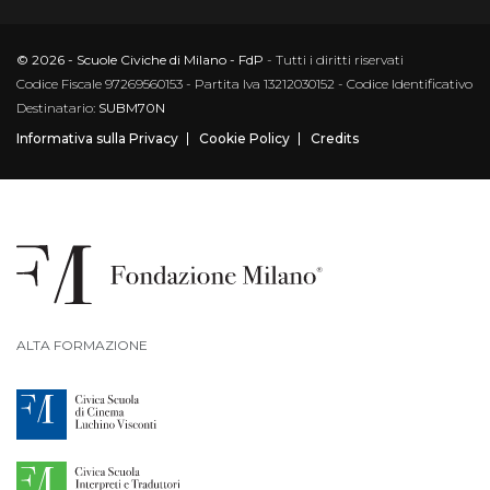
© 2026 - Scuole Civiche di Milano - FdP
- Tutti i diritti riservati
Codice Fiscale 97269560153 - Partita Iva 13212030152 - Codice Identificativo
Destinatario:
SUBM70N
Informativa sulla Privacy
Cookie Policy
Credits
ALTA FORMAZIONE