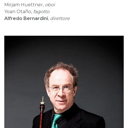
Mirjam Huettner,
oboi
Yoan Otaño,
fagotto
Alfredo Bernardini
,
direttore