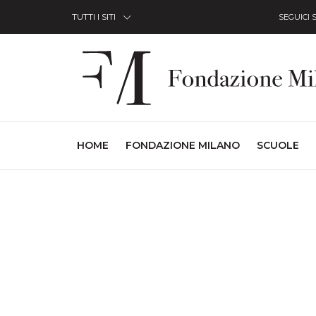
Skip to Content
TUTTI I SITI
SEGUICI 
(CURRENT)
HOME
FONDAZIONE MILANO
SCUOLE