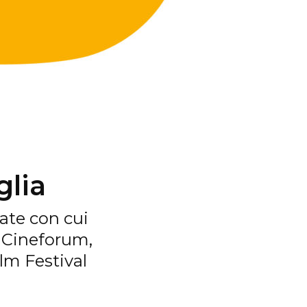
glia
tate con cui
, Cineforum,
lm Festival