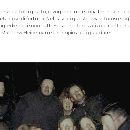
o da tutti gli altri, ci vogliono una storia forte, spirito 
eta dose di fortuna. Nel caso di questo avventuroso viag
gredienti ci sono tutti. Se siete interessati a raccontare l
i Matthew Heinemen è l'esempio a cui guardare.