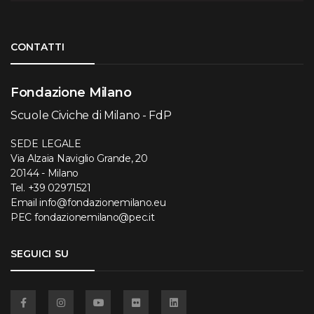
Torna su
CONTATTI
Fondazione Milano
Scuole Civiche di Milano - FdP
SEDE LEGALE
Via Alzaia Naviglio Grande, 20
20144 - Milano
Tel.
+39 02971521
Email
info@fondazionemilano.eu
PEC
fondazionemilano@pec.it
SEGUICI SU
Facebook
Instagram
YouTube
Flickr
Linkedin