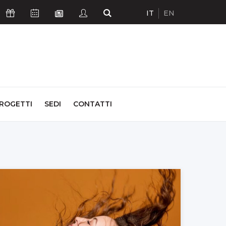
IT
EN
Icona Sostienici
Icona Calendario Eventi
Icona Studenti
Icona Cerca
Icona Newsletter
ROGETTI
SEDI
CONTATTI