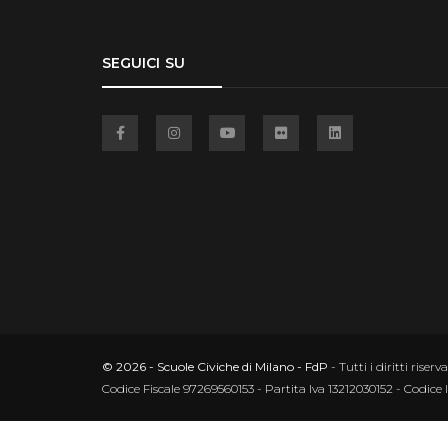
SEGUICI SU
Facebook
Instagram
YouTube
Flickr
Linkedin
© 2026 - Scuole Civiche di Milano - FdP
- Tutti i diritti riserva
Codice Fiscale 97269560153 - Partita Iva 13212030152 - Codice 