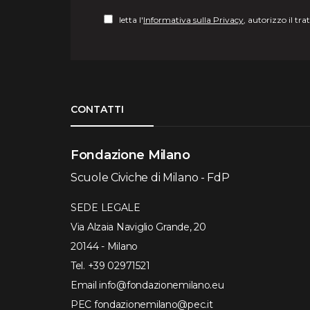
letta l'
Informativa sulla Privacy
, autorizzo il tr
Torna su
CONTATTI
Fondazione Milano
Scuole Civiche di Milano - FdP
SEDE LEGALE
Via Alzaia Naviglio Grande, 20
20144 - Milano
Tel.
+39 02971521
Email
info@fondazionemilano.eu
PEC
fondazionemilano@pec.it