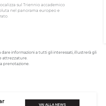
 focalizza sul Triennio accademico
soluta nel panorama europeo e
ato.
dare informazioni a tutti gli interessati, illustrerà gli
 e attrezzature.
ia prenotazione.
ar
VAI ALLA NEWS