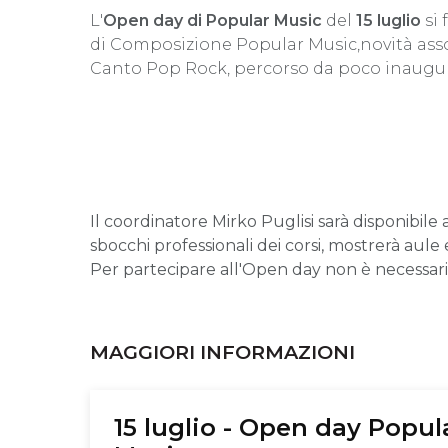
L'
Open day di Popular Music
del
15 luglio
si
di Composizione Popular Music,novità as
Canto Pop Rock, percorso da poco inaugur
Il coordinatore Mirko Puglisi sarà disponibile a 
sbocchi professionali dei corsi, mostrerà aule
Per partecipare all'Open day non è necessar
MAGGIORI INFORMAZIONI
15 luglio - Open day Popul