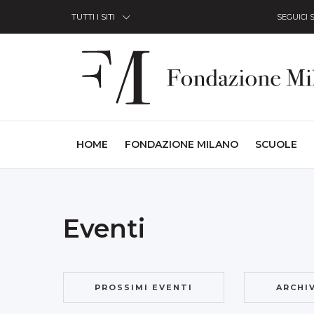
Skip to Content
TUTTI I SITI
SEGUICI 
(CURRENT)
HOME
FONDAZIONE MILANO
SCUOLE
Eventi
PROSSIMI EVENTI
ARCHI