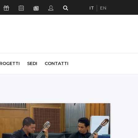
IT
EN
Icona Sostienici
Icona Calendario Eventi
Icona Studenti
Icona Cerca
Icona Newsletter
ROGETTI
SEDI
CONTATTI