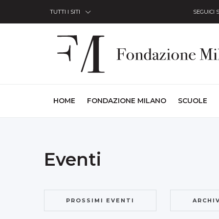
Skip to Content
TUTTI I SITI
SEGUICI 
(CURRENT)
HOME
FONDAZIONE MILANO
SCUOLE
Eventi
PROSSIMI EVENTI
ARCHI