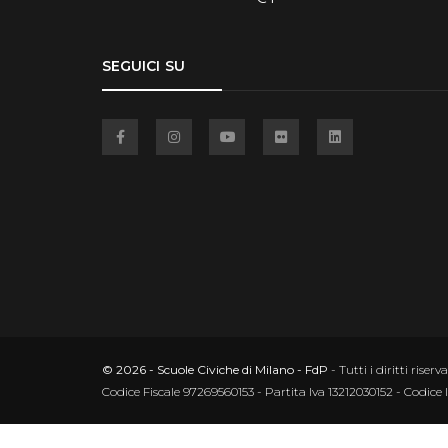
SEGUICI SU
Facebook
Instagram
YouTube
Flickr
Linkedin
© 2026 - Scuole Civiche di Milano - FdP
- Tutti i diritti riserva
Codice Fiscale 97269560153 - Partita Iva 13212030152 - Codice 