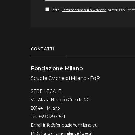
letta l'
Informativa sulla Privacy
, autorizzo il tr
Torna su
CONTATTI
Fondazione Milano
Scuole Civiche di Milano - FdP
SEDE LEGALE
Via Alzaia Naviglio Grande, 20
20144 - Milano
Tel.
+39 02971521
Email
info@fondazionemilano.eu
PEC
fondazionemilano@pec.it