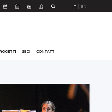
IT
EN
Icona Sostienici
Icona Calendario Eventi
Icona Studenti
Icona Cerca
Icona Newsletter
ROGETTI
SEDI
CONTATTI