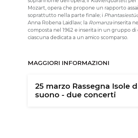
soprannome dell'opera; il
Klavierquartett
per 
Mozart, opera che propone un rapporto assai di
soprattutto nella parte finale; i
Phantasiestü
Anna Robena Laidlaw; la
Romanza
inserita n
composta nel 1962 e inserita in un gruppo di 
ciascuna dedicata a un amico scomparso.
MAGGIORI INFORMAZIONI
25 marzo Rassegna Isole d
suono - due concerti