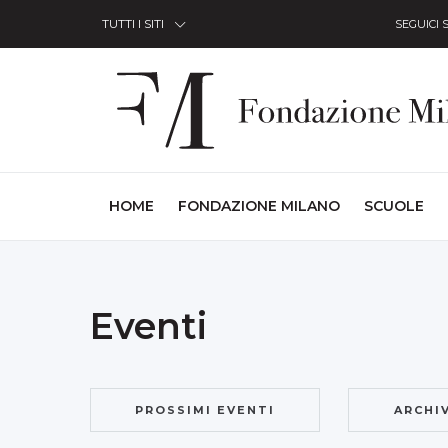
Skip to Content
TUTTI I SITI
SEGUICI 
(CURRENT)
HOME
FONDAZIONE MILANO
SCUOLE
Eventi
PROSSIMI EVENTI
ARCHI