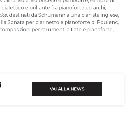
violino, viola, violoncello e pianoforte, sempre di
alettico e brillante fra pianoforte ed archi,
cke,
destinati da Schumann a una pianista inglese,
ella Sonata per clarinetto e pianoforte di Poulenc,
composizioni per strumenti a fiato e pianoforte,
i
VAI ALLA NEWS