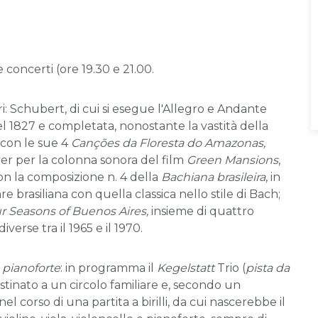
concerti (ore 19.30 e 21.00.
i: Schubert, di cui si esegue l'Allegro e Andante
l 1827 e completata, nonostante la vastità della
 con le sue 4
Canções da Floresta do Amazonas,
er per la colonna sonora del film
Green Mansions
,
con la composizione n. 4 della
Bachiana brasileira
, in
re brasiliana con quella classica nello stile di Bach;
r Seasons of Buenos Aires,
insieme di quattro
erse tra il 1965 e il 1970.
 pianoforte
: in programma il
Kegelstatt
Trio (
pista da
destinato a un circolo familiare e, secondo un
corso di una partita a birilli, da cui nascerebbe il