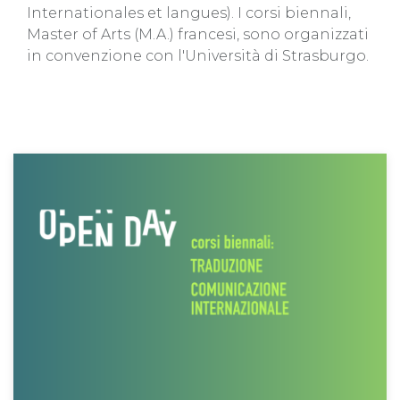
Internationales et langues). I corsi biennali,
Master of Arts (M.A.) francesi, sono organizzati
in convenzione con l'Università di Strasburgo.