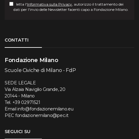
letta l'
Informativa sulla Privacy
, autorizzo il trattamento dei
dati per l'invio delle Newsletter facenti capo a Fondazione Milano.
Torna su
CONTATTI
Fondazione Milano
Scuole Civiche di Milano - FdP
SEDE LEGALE
Via Alzaia Naviglio Grande, 20
20144 - Milano
Tel.
+39 02971521
Email
info@fondazionemilano.eu
PEC
fondazionemilano@pec.it
SEGUICI SU