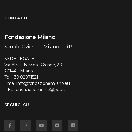
Torna su
CONTATTI
Fondazione Milano
Scuole Civiche di Milano - FdP
SEDE LEGALE
Via Alzaia Naviglio Grande, 20
20144 - Milano
Tel.
+39 02971521
Email
info@fondazionemilano.eu
PEC
fondazionemilano@pec.it
SEGUICI SU
Facebook
Instagram
YouTube
Flickr
Linkedin