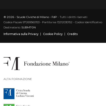
© 2026 - Scuole Civiche di Milano - FdP
- Tutti i diritti riservati
Codice Fiscale 97269560153 - Partita Iva 13212030152 - Codice Identificativo
Destinatario:
SUBM70N
Informativa sulla Privacy
Cookie Policy
Credits
ALTA FORMAZIONE