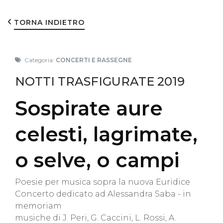
TORNA INDIETRO
Categoria:
CONCERTI E RASSEGNE
NOTTI TRASFIGURATE 2019
Sospirate aure
celesti, lagrimate,
o selve, o campi
Poesie per musica sopra la nuova Euridice
Concerto dedicato ad Alessandra Saba - in
memoriam
musiche di J. Peri, G. Caccini, L. Rossi, A.