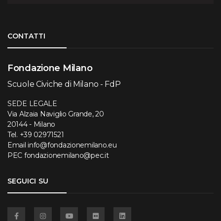
Torna su
CONTATTI
Fondazione Milano
Scuole Civiche di Milano - FdP
SEDE LEGALE
Via Alzaia Naviglio Grande, 20
20144 - Milano
Tel.
+39 02971521
Email
info@fondazionemilano.eu
PEC
fondazionemilano@pec.it
SEGUICI SU
Facebook
Instagram
YouTube
Flickr
Linkedin