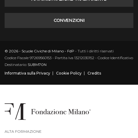
CONVENZIONI
© 2026 - Scuole Civiche di Milano - FdP
- Tutti i diritti riservati
Codice Fiscale 97269560153 - Partita Iva 13212030152 - Codice Identificativo
Destinatario:
SUBM70N
Informativa sulla Privacy
Cookie Policy
Credits
ALTA FORMAZIONE