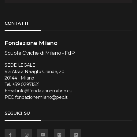
Torna su
CONTATTI
Fondazione Milano
Scuole Civiche di Milano - FdP
SEDE LEGALE
Via Alzaia Naviglio Grande, 20
20144 - Milano
Tel.
+39 02971521
Email
info@fondazionemilano.eu
PEC
fondazionemilano@pec.it
SEGUICI SU
Facebook
Instagram
YouTube
Flickr
Linkedin