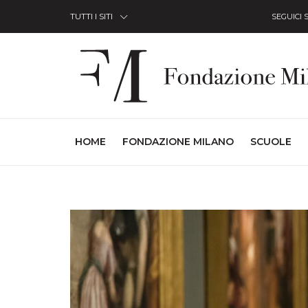
Skip to Content
TUTTI I SITI
SEGUICI 
(CURRENT)
HOME
FONDAZIONE MILANO
SCUOLE