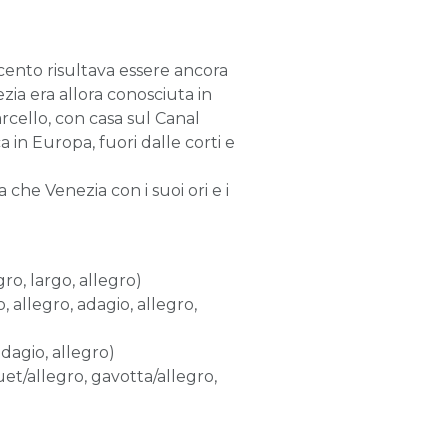
ecento risultava essere ancora
ezia era allora conosciuta in
rcello, con casa sul Canal
in Europa, fuori dalle corti e
he Venezia con i suoi ori e i
ro, largo, allegro)
 allegro, adagio, allegro,
adagio, allegro)
et/allegro, gavotta/allegro,