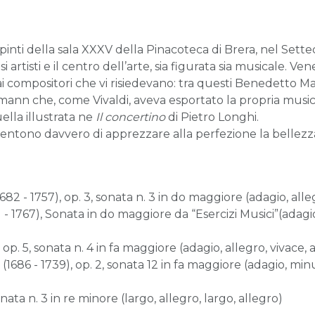
pinti della sala XXXV della Pinacoteca di Brera, nel Sett
artisti e il centro dell’arte, sia figurata sia musicale. Ven
i compositori che vi risiedevano: tra questi Benedetto Ma
ann che, come Vivaldi, aveva esportato la propria musica 
ella illustrata ne
Il concertino
di Pietro Longhi.
tono davvero di apprezzare alla perfezione la bellezza c
2 - 1757), op. 3, sonata n. 3 in do maggiore (adagio, alleg
 1767), Sonata in do maggiore da “Esercizi Musici”(adagio,
 op. 5, sonata n. 4 in fa maggiore (adagio, allegro, vivace, 
86 - 1739), op. 2, sonata 12 in fa maggiore (adagio, minu
ata n. 3 in re minore (largo, allegro, largo, allegro)