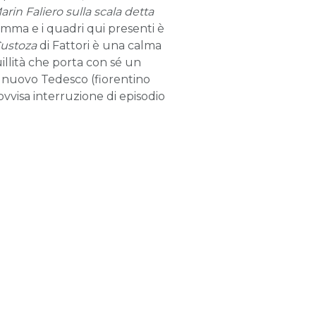
rin Faliero sulla scala detta
amma e i quadri qui presenti è
Custoza
di Fattori è una calma
llità che porta con sé un
elnuovo Tedesco (fiorentino
ovvisa interruzione di episodio