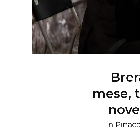
Brer
mese, t
novem
in Pinaco