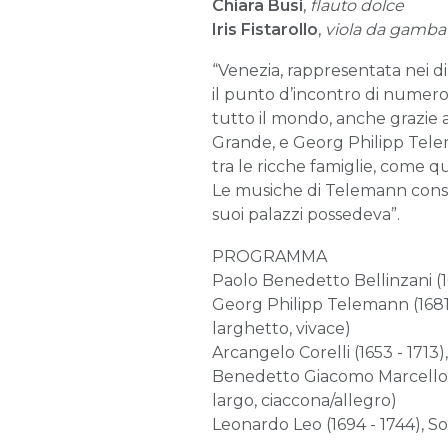
Chiara Busi
,
flauto dolce
Iris Fistarollo
,
viola da gamba
“Venezia, rappresentata nei di
il punto d’incontro di numerosi 
tutto il mondo, anche grazie a
Grande, e Georg Philipp Telem
tra le ricche famiglie, come qu
Le musiche di Telemann consen
suoi palazzi possedeva”.
PROGRAMMA
Paolo Benedetto Bellinzani (168
Georg Philipp Telemann (1681 -
larghetto, vivace)
Arcangelo Corelli (1653 - 1713),
Benedetto Giacomo Marcello (16
largo, ciaccona/allegro)
Leonardo Leo (1694 - 1744), Son