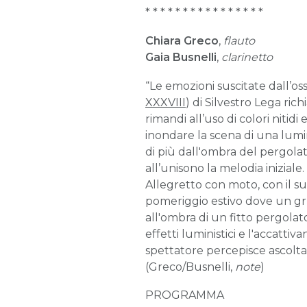
* * * * * * * * * * * * * * * *
Chiara Greco
,
flauto
Gaia Busnelli
,
clarinetto
“Le emozioni suscitate dall’o
XXXVIII
) di Silvestro Lega ri
rimandi all’uso di colori nitid
inondare la scena di una lumin
di più dall'ombra del pergola
all’unisono la melodia inizial
Allegretto con moto, con il s
pomeriggio estivo dove un gru
all'ombra di un fitto pergolat
effetti luministici e l'accatt
spettatore percepisce ascolta
(Greco/Busnelli,
note
)
PROGRAMMA