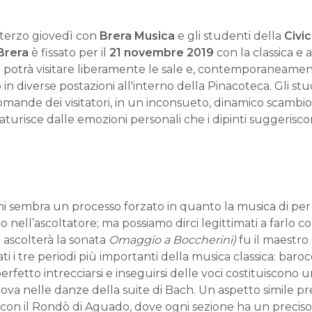
terzo giovedì con
Brera Musica
e gli studenti della
Civi
Brera
è fissato per il
21 novembre 2019
con la classica e 
ico potrà visitare liberamente le sale e, contemporaneament
 in diverse postazioni all'interno della Pinacoteca. Gli st
omande dei visitatori, in un inconsueto, dinamico scambio t
risce dalle emozioni personali che i dipinti suggeriscono
i sembra un processo forzato in quanto la musica di per s
o nell’ascoltatore; ma possiamo dirci legittimati a farlo 
 ascolterà la sonata
Omaggio a
Boccherini
)
fu il maestro
 tre periodi più importanti della musica classica: barocc
erfetto intrecciarsi e inseguirsi delle voci costituiscono
ritrova nelle danze della suite di Bach. Un aspetto simile 
 con il Rondò di Aguado, dove ogni sezione ha un preciso pu