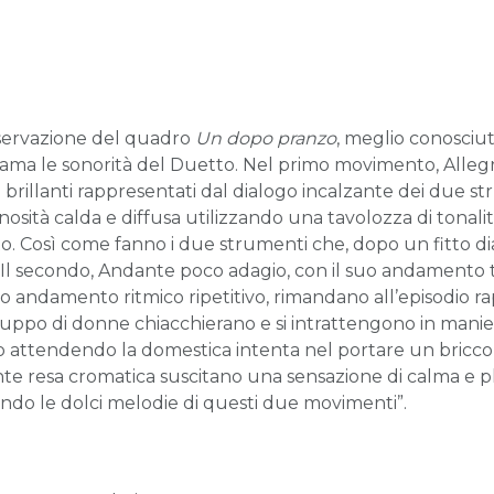
sservazione del quadro
Un dopo pranzo
, meglio conosci
chiama le sonorità del Duetto. Nel primo movimento, Allegr
i e brillanti rappresentati dal dialogo incalzante dei due s
osità calda e diffusa utilizzando una tavolozza di tonalit
to. Così come fanno i due strumenti che, dopo un fitto di
e. Il secondo, Andante poco adagio, con il suo andamento t
uo andamento ritmico ripetitivo, rimandano all’episodio r
ppo di donne chiacchierano e si intrattengono in maniera
o attendendo la domestica intenta nel portare un bricco d
ivante resa cromatica suscitano una sensazione di calma e p
ndo le dolci melodie di questi due movimenti”.