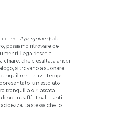
uto come
Il pergolato
(
sala
o, possiamo ritrovare dei
trumenti. Lega riesce a
à chiare, che è esaltata ancor
alogo, si trovano a suonare
ranquillo e il terzo tempo,
appresentato: un assolato
 tranquilla e rilassata
i buon caffè. I palpitanti
lacidezza. La stessa che lo