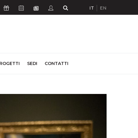
IT
EN
Icona Sostienici
Icona Calendario Eventi
Icona Studenti
Icona Cerca
Icona Newsletter
ROGETTI
SEDI
CONTATTI