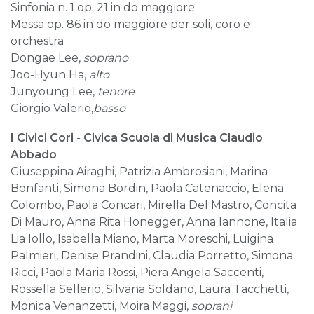
Sinfonia n. 1 op. 21 in do maggiore
Messa op. 86 in do maggiore per soli, coro e
orchestra
Dongae Lee,
soprano
Joo-Hyun Ha,
alto
Junyoung Lee,
tenore
Giorgio Valerio,
basso
I Civici Cori
-
Civica Scuola di Musica Claudio
Abbado
Giuseppina Airaghi, Patrizia Ambrosiani, Marina
Bonfanti, Simona Bordin, Paola Catenaccio, Elena
Colombo, Paola Concari, Mirella Del Mastro, Concita
Di Mauro, Anna Rita Honegger, Anna Iannone, Italia
Lia Iollo, Isabella Miano, Marta Moreschi, Luigina
Palmieri, Denise Prandini, Claudia Porretto, Simona
Ricci, Paola Maria Rossi, Piera Angela Saccenti,
Rossella Sellerio, Silvana Soldano, Laura Tacchetti,
Monica Venanzetti, Moira Maggi,
soprani