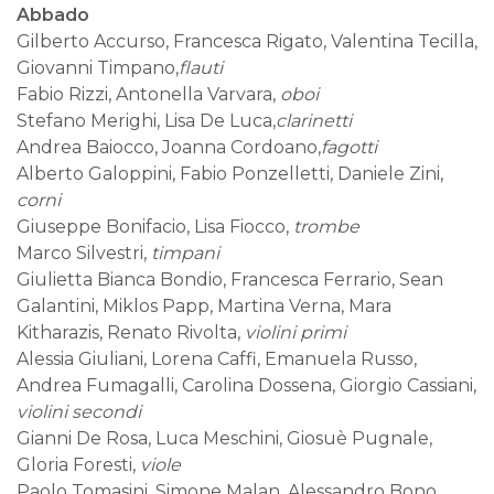
Abbado
Gilberto Accurso, Francesca Rigato, Valentina Tecilla,
Giovanni Timpano,
flauti
Fabio Rizzi, Antonella Varvara,
oboi
Stefano Merighi, Lisa De Luca,
clarinetti
Andrea Baiocco, Joanna Cordoano,
fagotti
Alberto Galoppini, Fabio Ponzelletti, Daniele Zini,
corni
Giuseppe Bonifacio, Lisa Fiocco,
trombe
Marco Silvestri,
timpani
Giulietta Bianca Bondio, Francesca Ferrario, Sean
Galantini, Miklos Papp, Martina Verna, Mara
Kitharazis, Renato Rivolta,
violini primi
Alessia Giuliani, Lorena Caffi, Emanuela Russo,
Andrea Fumagalli, Carolina Dossena, Giorgio Cassiani,
violini secondi
Gianni De Rosa, Luca Meschini, Giosuè Pugnale,
Gloria Foresti,
viole
Paolo Tomasini, Simone Malan, Alessandro Bono,