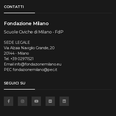
Torna su
CONTATTI
Fondazione Milano
Scuole Civiche di Milano - FdP
SEDE LEGALE
Via Alzaia Naviglio Grande, 20
20144 - Milano
Tel.
+39 02971521
Email
info@fondazionemilano.eu
PEC
fondazionemilano@pec.it
SEGUICI SU
Facebook
Instagram
YouTube
Flickr
Linkedin