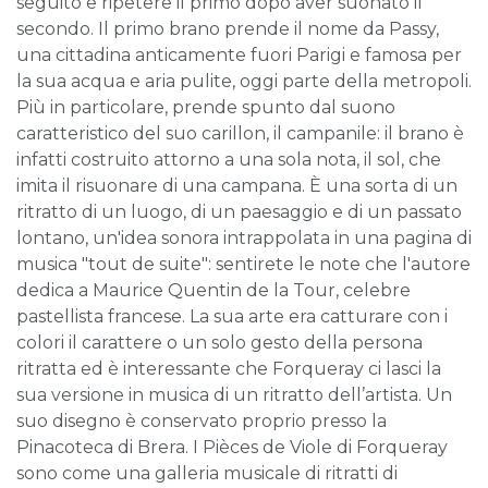
seguito e ripetere il primo dopo aver suonato il
secondo. Il primo brano prende il nome da Passy,
una cittadina anticamente fuori Parigi e famosa per
la sua acqua e aria pulite, oggi parte della metropoli.
Più in particolare, prende spunto dal suono
caratteristico del suo carillon, il campanile: il brano è
infatti costruito attorno a una sola nota, il sol, che
imita il risuonare di una campana. È una sorta di un
ritratto di un luogo, di un paesaggio e di un passato
lontano, un'idea sonora intrappolata in una pagina di
musica "tout de suite": sentirete le note che l'autore
dedica a Maurice Quentin de la Tour, celebre
pastellista francese. La sua arte era catturare con i
colori il carattere o un solo gesto della persona
ritratta ed è interessante che Forqueray ci lasci la
sua versione in musica di un ritratto dell’artista. Un
suo disegno è conservato proprio presso la
Pinacoteca di Brera. I Pièces de Viole di Forqueray
sono come una galleria musicale di ritratti di