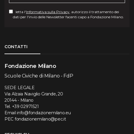
letta l'
Informativa sulla Privacy
, autorizzo il trattamento dei
dati per l'invio delle Newsletter facenti capo a Fondazione Milano.
Torna su
CONTATTI
Fondazione Milano
Scuole Civiche di Milano - FdP
SEDE LEGALE
Via Alzaia Naviglio Grande, 20
20144 - Milano
Tel.
+39 02971521
Email
info@fondazionemilano.eu
PEC
fondazionemilano@pec.it